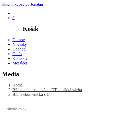
0
Košík
Domov
Novinky
Obchod
O nás
Kontakty
Môj účet
Media
Home
Biblia - ekumenická - s DT - mäkká väzba
Biblia ekumenická s DT