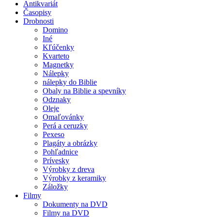
Antikvariát
Časopisy
Drobnosti
Domino
Iné
Kľúčenky
Kvarteto
Magnetky
Nálepky
nálepky do Biblie
Obaly na Biblie a spevníky
Odznaky
Oleje
Omaľovánky
Perá a ceruzky
Pexeso
Plagáty a obrázky
Pohľadnice
Prívesky
Výrobky z dreva
Výrobky z keramiky
Záložky
Filmy
Dokumenty na DVD
Filmy na DVD