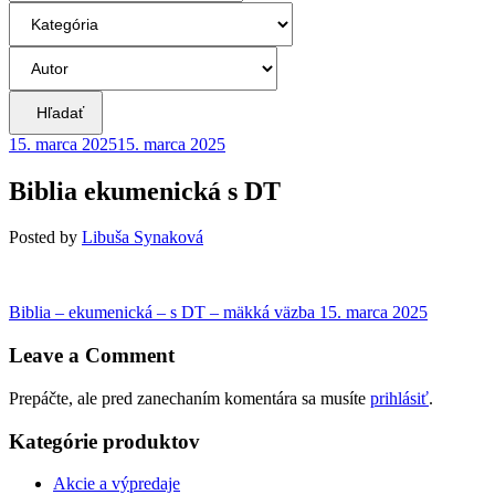
Hľadať
15. marca 2025
15. marca 2025
Biblia ekumenická s DT
Posted
by
Libuša Synaková
Navigácia
Previous
Biblia – ekumenická – s DT – mäkká väzba
15. marca 2025
post:
v
Leave a Comment
článku
Prepáčte, ale pred zanechaním komentára sa musíte
prihlásiť
.
Kategórie produktov
Akcie a výpredaje