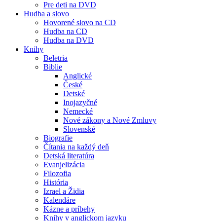
Pre deti na DVD
Hudba a slovo
Hovorené slovo na CD
Hudba na CD
Hudba na DVD
Knihy
Beletria
Biblie
Anglické
České
Detské
Inojazyčné
Nemecké
Nové zákony a Nové Zmluvy
Slovenské
Biografie
Čítania na každý deň
Detská literatúra
Evanjelizácia
Filozofia
História
Izrael a Židia
Kalendáre
Kázne a príbehy
Knihy v anglickom jazyku