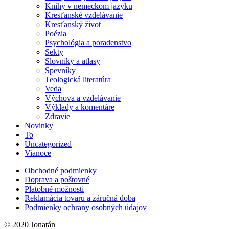
Knihy v nemeckom jazyku
Kresťanské vzdelávanie
Kresťanský život
Poézia
Psychológia a poradenstvo
Sekty
Slovníky a atlasy
Spevníky
Teologická literatúra
Veda
Výchova a vzdelávanie
Výklady a komentáre
Zdravie
Novinky
To
Uncategorized
Vianoce
Obchodné podmienky
Doprava a poštovné
Platobné možnosti
Reklamácia tovaru a záručná doba
Podmienky ochrany osobných údajov
© 2020 Jonatán