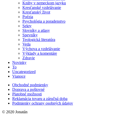
Knihy v nemeckom jazyku
Kresťanské vzdelávanie
Kresťanský život
Poézia
Psychológia a poradenstvo
Sekty
Slovníky a atlasy
Spevníky
Teologická literatúra
Veda
Výchova a vzdelávanie
Výklady a komentáre
Zdravie
Novinky
To
Uncategorized
Vianoce
Obchodné podmienky
Doprava a poštovné
Platobné možnosti
Reklamácia tovaru a záručná doba
Podmienky ochrany osobných údajov
© 2020 Jonatán