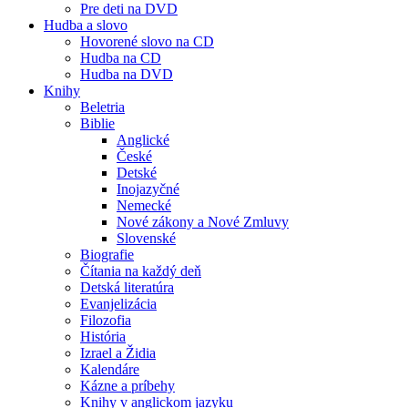
Pre deti na DVD
Hudba a slovo
Hovorené slovo na CD
Hudba na CD
Hudba na DVD
Knihy
Beletria
Biblie
Anglické
České
Detské
Inojazyčné
Nemecké
Nové zákony a Nové Zmluvy
Slovenské
Biografie
Čítania na každý deň
Detská literatúra
Evanjelizácia
Filozofia
História
Izrael a Židia
Kalendáre
Kázne a príbehy
Knihy v anglickom jazyku