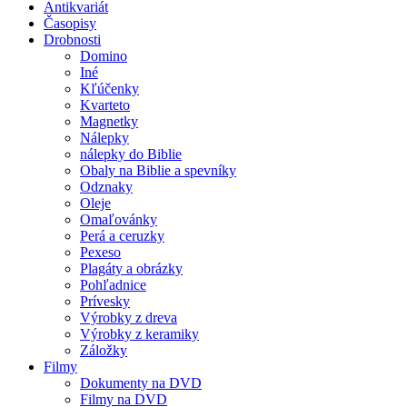
Antikvariát
Časopisy
Drobnosti
Domino
Iné
Kľúčenky
Kvarteto
Magnetky
Nálepky
nálepky do Biblie
Obaly na Biblie a spevníky
Odznaky
Oleje
Omaľovánky
Perá a ceruzky
Pexeso
Plagáty a obrázky
Pohľadnice
Prívesky
Výrobky z dreva
Výrobky z keramiky
Záložky
Filmy
Dokumenty na DVD
Filmy na DVD