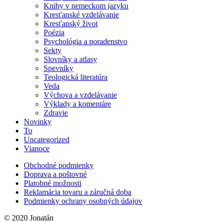
Knihy v nemeckom jazyku
Kresťanské vzdelávanie
Kresťanský život
Poézia
Psychológia a poradenstvo
Sekty
Slovníky a atlasy
Spevníky
Teologická literatúra
Veda
Výchova a vzdelávanie
Výklady a komentáre
Zdravie
Novinky
To
Uncategorized
Vianoce
Obchodné podmienky
Doprava a poštovné
Platobné možnosti
Reklamácia tovaru a záručná doba
Podmienky ochrany osobných údajov
© 2020 Jonatán