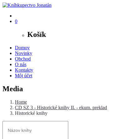
0
Košík
Domov
Novinky
Obchod
O nás
Kontakty
Môj účet
Media
Home
CD SZ 3 - Historické knihy II. - ekum. preklad
Historické knihy