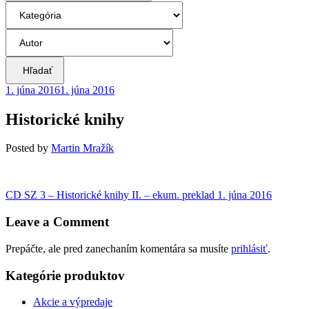
Hľadať
1. júna 2016
1. júna 2016
Historické knihy
Posted
by
Martin Mražík
Navigácia
Previous
CD SZ 3 – Historické knihy II. – ekum. preklad
1. júna 2016
post:
v
Leave a Comment
článku
Prepáčte, ale pred zanechaním komentára sa musíte
prihlásiť
.
Kategórie produktov
Akcie a výpredaje