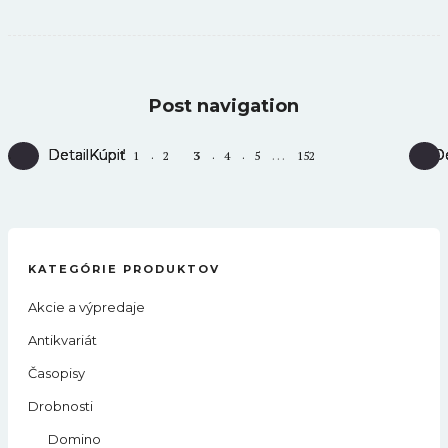
Post navigation
…
Detail
Detail
Detail
Detail
Kúpiť
Kúpiť
Kúpiť
Kúpiť
De
De
De
De
1
2
3
4
5
152
KATEGÓRIE PRODUKTOV
Akcie a výpredaje
Antikvariát
Časopisy
Drobnosti
Domino