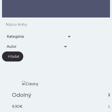
Hľadať
Odolný
K
9,90
€
Lo