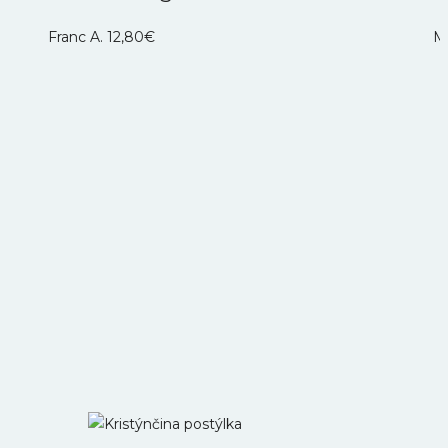
Franc A.
12,80
€
M