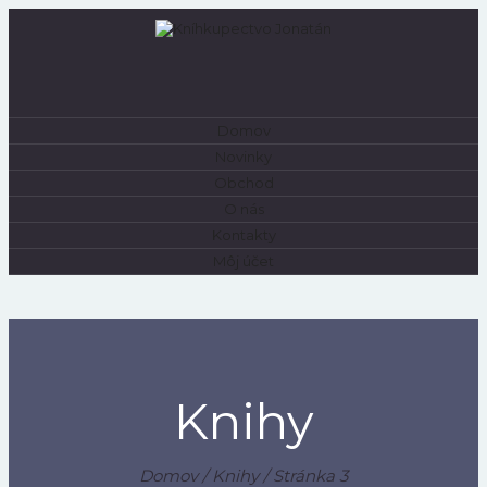
Domov
0
Novinky
Obchod
O nás
Kontakty
Môj účet
Knihy
Domov
/
Knihy
/ Stránka 3