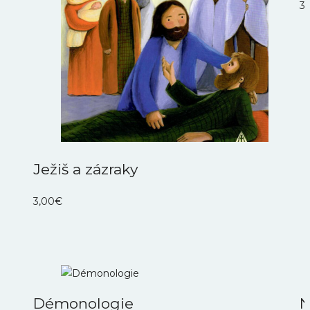
3
Ježiš a zázraky
3,00
€
Démonologie
N