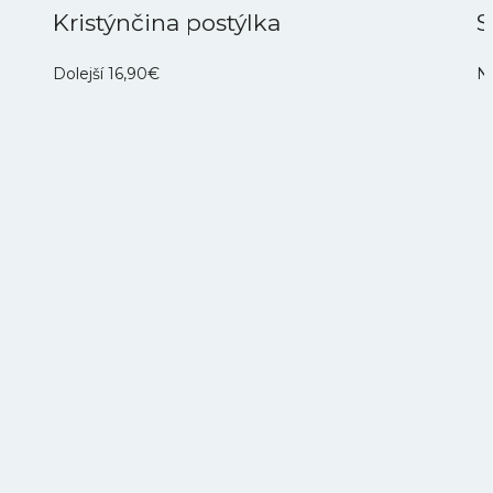
Kristýnčina postýlka
S
Dolejší
16,90
€
Ne