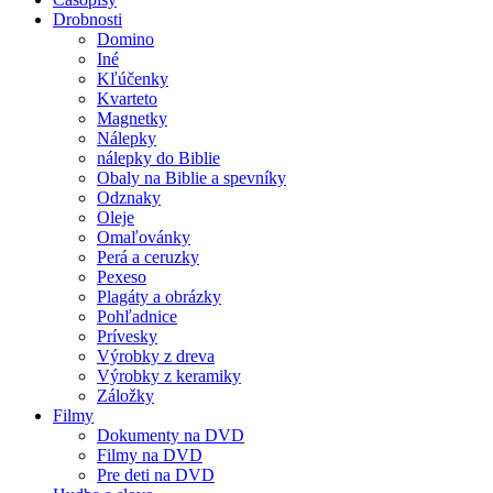
Drobnosti
Domino
Iné
Kľúčenky
Kvarteto
Magnetky
Nálepky
nálepky do Biblie
Obaly na Biblie a spevníky
Odznaky
Oleje
Omaľovánky
Perá a ceruzky
Pexeso
Plagáty a obrázky
Pohľadnice
Prívesky
Výrobky z dreva
Výrobky z keramiky
Záložky
Filmy
Dokumenty na DVD
Filmy na DVD
Pre deti na DVD