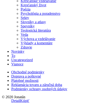
Kresťanské vzdelávanie
Kresťanský život
Poézia
Psychológia a poradenstvo
Sekty
Slovníky a atlasy
Spevníky
Teologická literatúra
Veda
Výchova a vzdelávanie
Výklady a komentáre
Zdravie
Novinky
To
Uncategorized
Vianoce
Obchodné podmienky
Doprava a poštovné
Platobné možnosti
Reklamácia tovaru a záručná doba
Podmienky ochrany osobných údajov
© 2020 Jonatán
Detail
Kúpiť