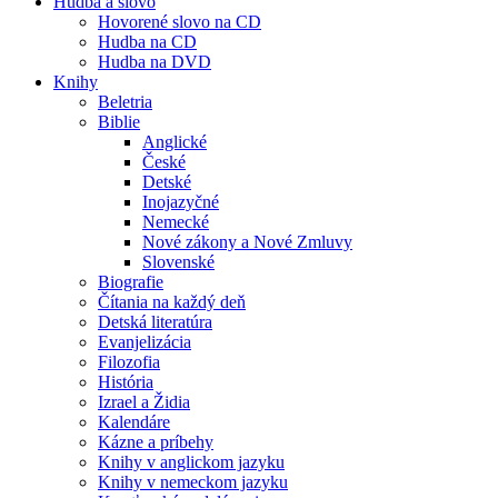
Hudba a slovo
Hovorené slovo na CD
Hudba na CD
Hudba na DVD
Knihy
Beletria
Biblie
Anglické
České
Detské
Inojazyčné
Nemecké
Nové zákony a Nové Zmluvy
Slovenské
Biografie
Čítania na každý deň
Detská literatúra
Evanjelizácia
Filozofia
História
Izrael a Židia
Kalendáre
Kázne a príbehy
Knihy v anglickom jazyku
Knihy v nemeckom jazyku