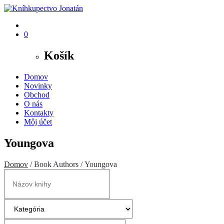
0
Košík
Domov
Novinky
Obchod
O nás
Kontakty
Môj účet
Youngova
Domov
/ Book Authors / Youngova