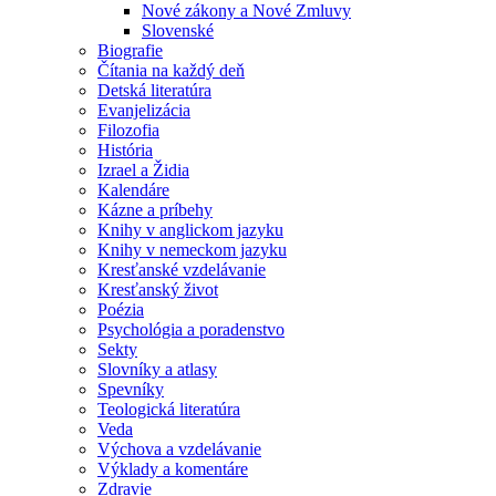
Nové zákony a Nové Zmluvy
Slovenské
Biografie
Čítania na každý deň
Detská literatúra
Evanjelizácia
Filozofia
História
Izrael a Židia
Kalendáre
Kázne a príbehy
Knihy v anglickom jazyku
Knihy v nemeckom jazyku
Kresťanské vzdelávanie
Kresťanský život
Poézia
Psychológia a poradenstvo
Sekty
Slovníky a atlasy
Spevníky
Teologická literatúra
Veda
Výchova a vzdelávanie
Výklady a komentáre
Zdravie