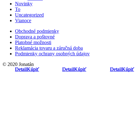
Novinky
To
Uncategorized
Vianoce
Obchodné podmienky
Doprava a poštovné
Platobné možnosti
Reklamácia tovaru a záručná doba
Podmienky ochrany osobných údajov
© 2020 Jonatán
Detail
Detail
Detail
Kúpiť
Kúpiť
Kúpiť
Detail
Detail
Detail
Kúpiť
Kúpiť
Kúpiť
Detail
Detail
Detail
Kúpiť
Kúpiť
Kúpiť