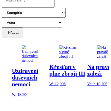
Hľadať
Křesťan v
Na pravd
Uzdravení
plné zbroji III
záleží
duševních
nemocí
W.
12,90
€
Veith
10,30
€
W.
18,50
€