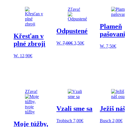
Zľava!
Plameň
Odpustené
pašovani
Křesťan v
plné zbroji
Pôvodná
Aktuálna
W.
7,00
€
3,50
€
W.
7,50
€
cena
cena
bola:
je:
W.
12,90
€
7,00€.
3,50€.
Zľava!
Vzali sme sa
Ježiš náš
Trobisch
7,00
€
Busch
2,00
€
Moje túžby,