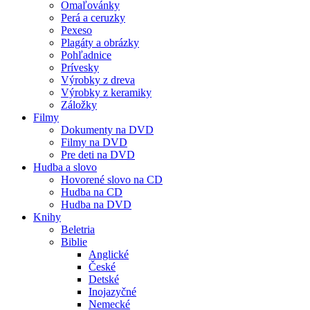
Omaľovánky
Perá a ceruzky
Pexeso
Plagáty a obrázky
Pohľadnice
Prívesky
Výrobky z dreva
Výrobky z keramiky
Záložky
Filmy
Dokumenty na DVD
Filmy na DVD
Pre deti na DVD
Hudba a slovo
Hovorené slovo na CD
Hudba na CD
Hudba na DVD
Knihy
Beletria
Biblie
Anglické
České
Detské
Inojazyčné
Nemecké