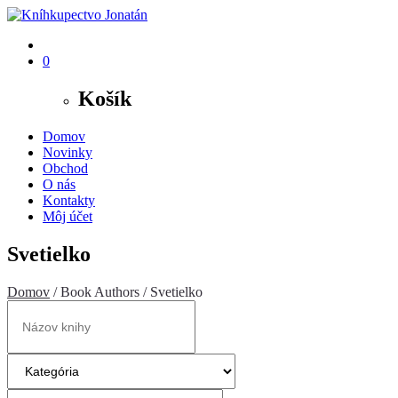
0
Košík
Domov
Novinky
Obchod
O nás
Kontakty
Môj účet
Svetielko
Domov
/ Book Authors / Svetielko