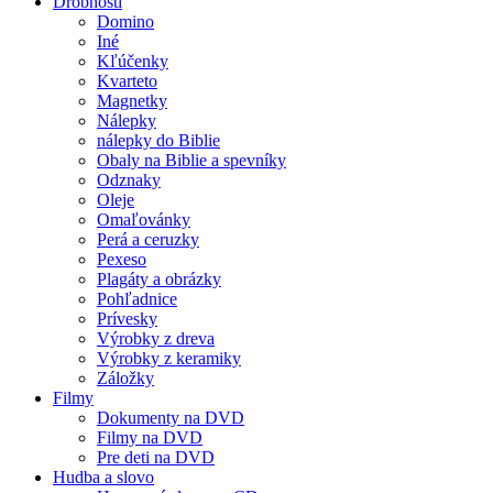
Drobnosti
Domino
Iné
Kľúčenky
Kvarteto
Magnetky
Nálepky
nálepky do Biblie
Obaly na Biblie a spevníky
Odznaky
Oleje
Omaľovánky
Perá a ceruzky
Pexeso
Plagáty a obrázky
Pohľadnice
Prívesky
Výrobky z dreva
Výrobky z keramiky
Záložky
Filmy
Dokumenty na DVD
Filmy na DVD
Pre deti na DVD
Hudba a slovo