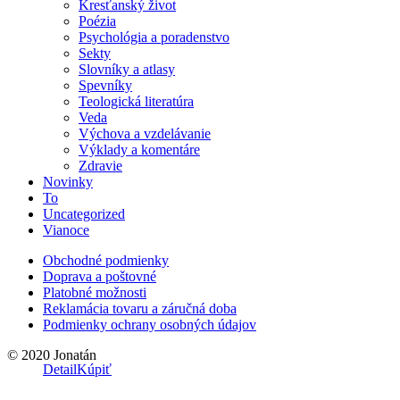
Kresťanský život
Poézia
Psychológia a poradenstvo
Sekty
Slovníky a atlasy
Spevníky
Teologická literatúra
Veda
Výchova a vzdelávanie
Výklady a komentáre
Zdravie
Novinky
To
Uncategorized
Vianoce
Obchodné podmienky
Doprava a poštovné
Platobné možnosti
Reklamácia tovaru a záručná doba
Podmienky ochrany osobných údajov
© 2020 Jonatán
Detail
Kúpiť