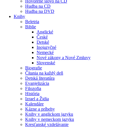
Hovorené slovo na CD
Hudba na CD
Hudba na DVD
Knihy
Beletria
Biblie
Anglické
České
Detské
Inojazyčné
Nemecké
Nové zákony a Nové Zmluvy
Slovenské
Biografie
Čítania na každý deň
Detská literatúra
Evanjelizácia
Filozofia
História
Izrael a Židia
Kalendáre
Kázne a príbehy
Knihy v anglickom jazyku
Knihy v nemeckom jazyku
Kresťanské vzdelávanie