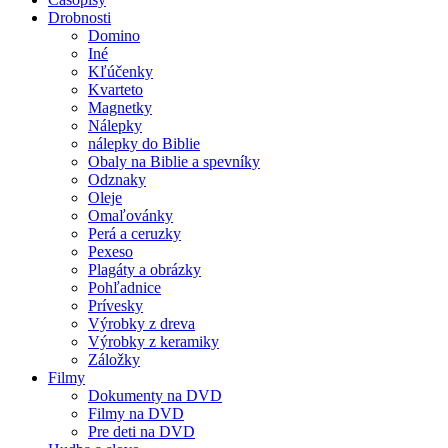
Drobnosti
Domino
Iné
Kľúčenky
Kvarteto
Magnetky
Nálepky
nálepky do Biblie
Obaly na Biblie a spevníky
Odznaky
Oleje
Omaľovánky
Perá a ceruzky
Pexeso
Plagáty a obrázky
Pohľadnice
Prívesky
Výrobky z dreva
Výrobky z keramiky
Záložky
Filmy
Dokumenty na DVD
Filmy na DVD
Pre deti na DVD