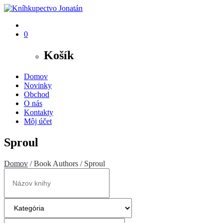
0
Košík
Domov
Novinky
Obchod
O nás
Kontakty
Môj účet
Sproul
Domov
/ Book Authors / Sproul