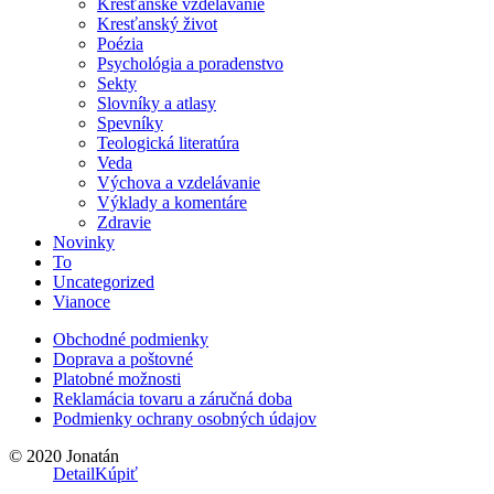
Kresťanské vzdelávanie
Kresťanský život
Poézia
Psychológia a poradenstvo
Sekty
Slovníky a atlasy
Spevníky
Teologická literatúra
Veda
Výchova a vzdelávanie
Výklady a komentáre
Zdravie
Novinky
To
Uncategorized
Vianoce
Obchodné podmienky
Doprava a poštovné
Platobné možnosti
Reklamácia tovaru a záručná doba
Podmienky ochrany osobných údajov
© 2020 Jonatán
Detail
Kúpiť