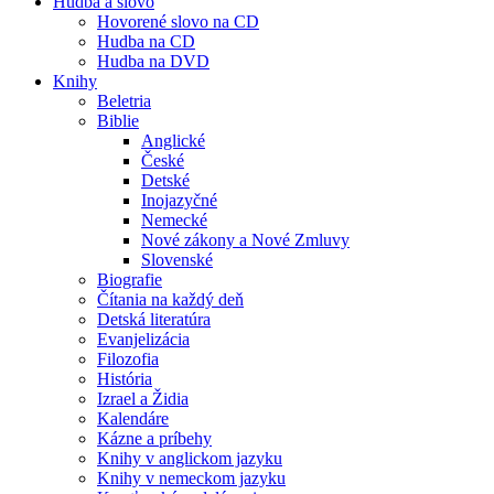
Hudba a slovo
Hovorené slovo na CD
Hudba na CD
Hudba na DVD
Knihy
Beletria
Biblie
Anglické
České
Detské
Inojazyčné
Nemecké
Nové zákony a Nové Zmluvy
Slovenské
Biografie
Čítania na každý deň
Detská literatúra
Evanjelizácia
Filozofia
História
Izrael a Židia
Kalendáre
Kázne a príbehy
Knihy v anglickom jazyku
Knihy v nemeckom jazyku