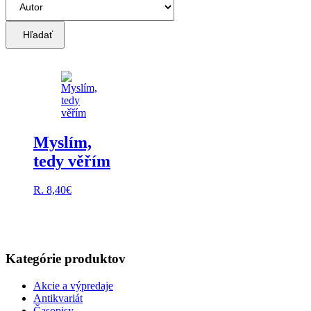
Hľadať
Myslím,
tedy věřím
R.
8,40
€
Kategórie produktov
Akcie a výpredaje
Antikvariát
Časopisy