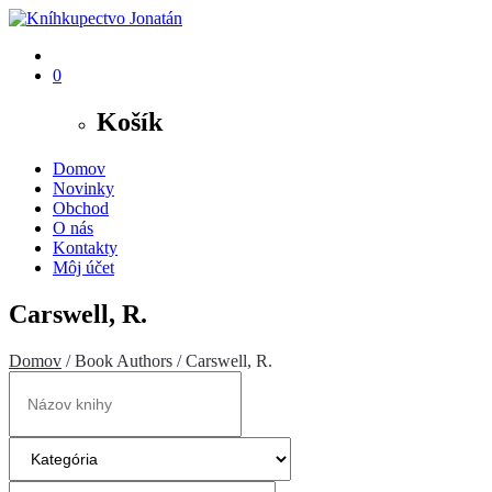
0
Košík
Domov
Novinky
Obchod
O nás
Kontakty
Môj účet
Carswell, R.
Domov
/ Book Authors / Carswell, R.