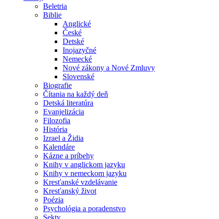
Beletria
Biblie
Anglické
České
Detské
Inojazyčné
Nemecké
Nové zákony a Nové Zmluvy
Slovenské
Biografie
Čítania na každý deň
Detská literatúra
Evanjelizácia
Filozofia
História
Izrael a Židia
Kalendáre
Kázne a príbehy
Knihy v anglickom jazyku
Knihy v nemeckom jazyku
Kresťanské vzdelávanie
Kresťanský život
Poézia
Psychológia a poradenstvo
Sekty