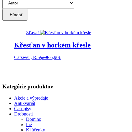
Hľadať
Zľava!
Křesťan v horkém křesle
Pôvodná
Aktuálna
Carswell, R.
7,20
€
6,90
€
cena
cena
bola:
je:
7,20€.
6,90€.
Kategórie produktov
Akcie a výpredaje
Antikvariát
Časopisy
Drobnosti
Domino
Iné
Kľúčenky