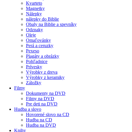
Kvarteto
Magnetky
Nálepky
nálepky do Biblie
Obaly na Biblie a spevníky
Odznaky
Oleje
Omaľovánky
Perá a ceruzky
Pexeso
Plagáty a obrázky
Pohľadnice
Prívesky
Výrobky z dreva
Výrobky z keramiky
Záložky
Filmy
Dokumenty na DVD
Filmy na DVD
Pre deti na DVD
Hudba a slovo
Hovorené slovo na CD
Hudba na CD
Hudba na DVD
Knihy