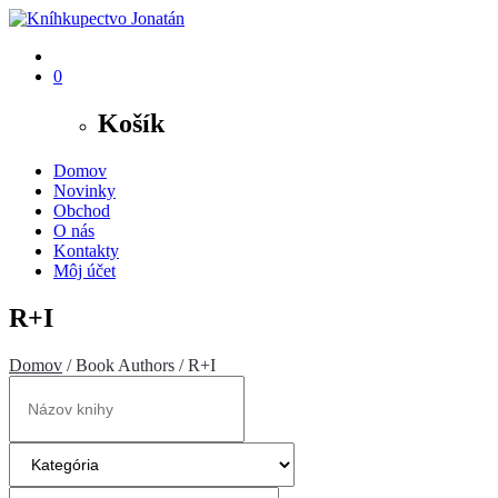
0
Košík
Domov
Novinky
Obchod
O nás
Kontakty
Môj účet
R+I
Domov
/ Book Authors / R+I