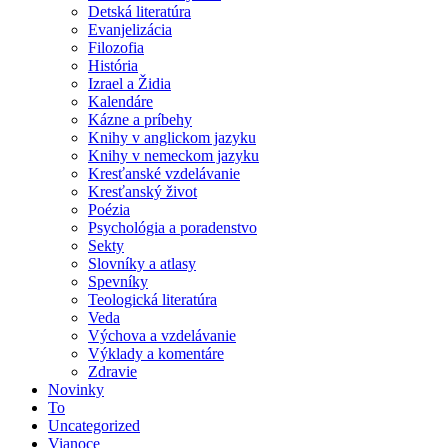
Detská literatúra
Evanjelizácia
Filozofia
História
Izrael a Židia
Kalendáre
Kázne a príbehy
Knihy v anglickom jazyku
Knihy v nemeckom jazyku
Kresťanské vzdelávanie
Kresťanský život
Poézia
Psychológia a poradenstvo
Sekty
Slovníky a atlasy
Spevníky
Teologická literatúra
Veda
Výchova a vzdelávanie
Výklady a komentáre
Zdravie
Novinky
To
Uncategorized
Vianoce