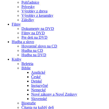
Pohľadnice
Prívesky
Výrobky z dreva
Výrobky z keramiky
Záložky
Filmy
Dokumenty na DVD
Filmy na DVD
Pre deti na DVD
Hudba a slovo
Hovorené slovo na CD
Hudba na CD
Hudba na DVD
Knihy
Beletria
Biblie
Anglické
České
Detské
Inojazyčné
Nemecké
Nové zákony a Nové Zmluvy
Slovenské
Biografie
Čítania na každý deň