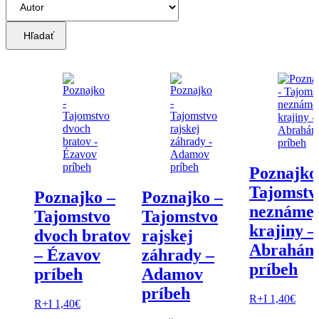
Hľadať
Poznajko
Tajomstv
Poznajko –
Poznajko –
neznáme
Tajomstvo
Tajomstvo
krajiny –
dvoch bratov
rajskej
Abrahám
– Ézavov
záhrady –
príbeh
príbeh
Adamov
príbeh
R+I
1,40
€
R+I
1,40
€