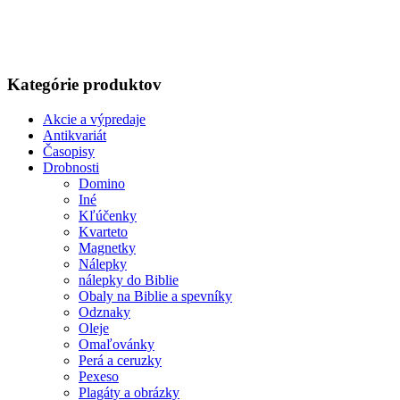
Kategórie produktov
Akcie a výpredaje
Antikvariát
Časopisy
Drobnosti
Domino
Iné
Kľúčenky
Kvarteto
Magnetky
Nálepky
nálepky do Biblie
Obaly na Biblie a spevníky
Odznaky
Oleje
Omaľovánky
Perá a ceruzky
Pexeso
Plagáty a obrázky