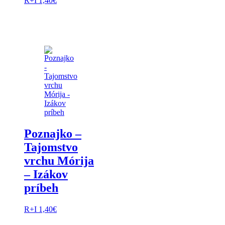
R+I
1,40
€
Poznajko –
Tajomstvo
vrchu Mórija
– Izákov
príbeh
R+I
1,40
€