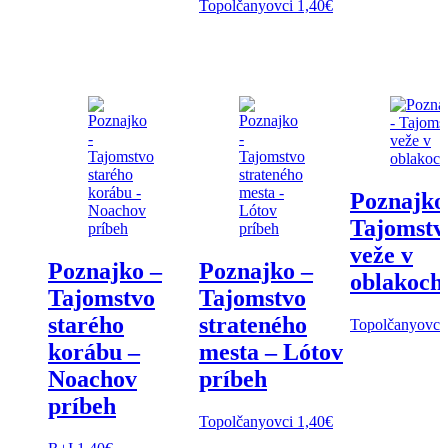
Topolčanyovci
1,40
€
Poznajko
Tajomstv
veže v
Poznajko –
Poznajko –
oblakoch
Tajomstvo
Tajomstvo
starého
strateného
Topolčanyovci
korábu –
mesta – Lótov
Noachov
príbeh
príbeh
Topolčanyovci
1,40
€