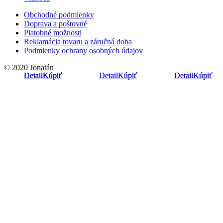
Obchodné podmienky
Doprava a poštovné
Platobné možnosti
Reklamácia tovaru a záručná doba
Podmienky ochrany osobných údajov
© 2020 Jonatán
Detail
Detail
Detail
Kúpiť
Kúpiť
Kúpiť
Detail
Detail
Kúpiť
Kúpiť
Detail
Detail
Kúpiť
Kúpiť