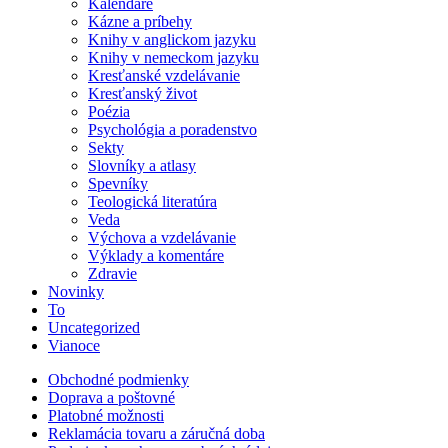
Kalendáre
Kázne a príbehy
Knihy v anglickom jazyku
Knihy v nemeckom jazyku
Kresťanské vzdelávanie
Kresťanský život
Poézia
Psychológia a poradenstvo
Sekty
Slovníky a atlasy
Spevníky
Teologická literatúra
Veda
Výchova a vzdelávanie
Výklady a komentáre
Zdravie
Novinky
To
Uncategorized
Vianoce
Obchodné podmienky
Doprava a poštovné
Platobné možnosti
Reklamácia tovaru a záručná doba