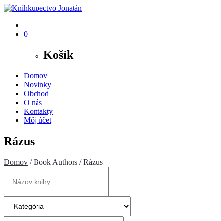
0
Košík
Domov
Novinky
Obchod
O nás
Kontakty
Môj účet
Rázus
Domov
/ Book Authors / Rázus