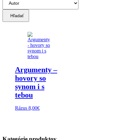
Hľadať
Argumenty –
hovory so
synom i s
tebou
Rázus
8,00
€
Kategórie produktov