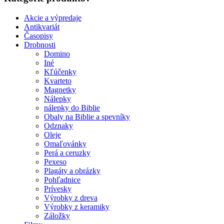
Akcie a výpredaje
Antikvariát
Časopisy
Drobnosti
Domino
Iné
Kľúčenky
Kvarteto
Magnetky
Nálepky
nálepky do Biblie
Obaly na Biblie a spevníky
Odznaky
Oleje
Omaľovánky
Perá a ceruzky
Pexeso
Plagáty a obrázky
Pohľadnice
Prívesky
Výrobky z dreva
Výrobky z keramiky
Záložky