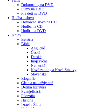
Filmy
Dokumenty na DVD
Filmy na DVD
Pre deti na DVD
Hudba a slovo
Hovorené slovo na CD
Hudba na CD
Hudba na DVD
Knihy
Beletria
Biblie
Anglické
České
Detské
Inojazyčné
Nemecké
Nové zákony a Nové Zmluvy
Slovenské
Biografie
Čítania na každý deň
Detská literatúra
Evanjelizácia
Filozofia
História
Izrael a Židia