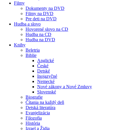
Filmy
Dokumenty na DVD
Filmy na DVD
Pre deti na DVD
Hudba a slovo
Hovorené slovo na CD
Hudba na CD
Hudba na DVD
Knihy
Beletria
Biblie
Anglické
České
Detské
Inojazyčné
Nemecké
Nové zákony a Nové Zmluvy
Slovenské
Biografie
Čítania na každý deň
Detská literatúra
Evanjelizácia
Filozofia
História
Izrael a Židia