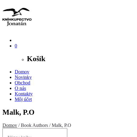
0
Košík
Domov
Novinky
Obchod
O nás
Kontakty
Môj účet
Malk, P.O
Domov
/ Book Authors / Malk, P.O