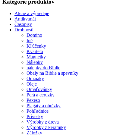
Kategórie produktov
Akcie a výpredaje
Antikvariát
Časopisy
Drobnosti
Domino
Iné
Kľúčenky
Kvarteto
Magnetky
Nálepky
nálepky do Biblie
Obaly na Biblie a spevníky
Odznaky
Oleje
Omaľovánky
Perá a ceruzky
Pexeso
Plagáty a obrázky
Pohľadnice
Prívesky
Výrobky z dreva
Výrobky z keramiky
Záložky