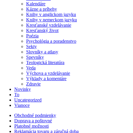
Kalendáre
Kázne a príbehy
Knihy v anglickom jazyku
Knihy v nemeckom jazyku
Kresťanské vzdelávanie
Kresťanský život
Poézia
Psychológia a poradenstvo
Sekty
Slovníky a atlasy
Spevníky
Teologická literatúra
Veda
Výchova a vzdelávanie
Výklady a komentáre
Zdravie
Novinky
To
Uncategorized
Vianoce
Obchodné podmienky
Doprava a poštovné
Platobné možnosti
Reklamácia tovaru a záručná doba