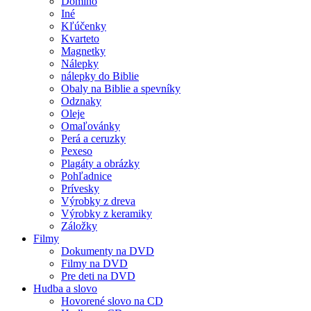
Domino
Iné
Kľúčenky
Kvarteto
Magnetky
Nálepky
nálepky do Biblie
Obaly na Biblie a spevníky
Odznaky
Oleje
Omaľovánky
Perá a ceruzky
Pexeso
Plagáty a obrázky
Pohľadnice
Prívesky
Výrobky z dreva
Výrobky z keramiky
Záložky
Filmy
Dokumenty na DVD
Filmy na DVD
Pre deti na DVD
Hudba a slovo
Hovorené slovo na CD