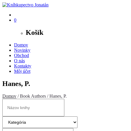
0
Košík
Domov
Novinky
Obchod
O nás
Kontakty
Môj účet
Hanes, P.
Domov
/ Book Authors / Hanes, P.