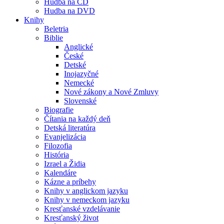
Hudba na CD
Hudba na DVD
Knihy
Beletria
Biblie
Anglické
České
Detské
Inojazyčné
Nemecké
Nové zákony a Nové Zmluvy
Slovenské
Biografie
Čítania na každý deň
Detská literatúra
Evanjelizácia
Filozofia
História
Izrael a Židia
Kalendáre
Kázne a príbehy
Knihy v anglickom jazyku
Knihy v nemeckom jazyku
Kresťanské vzdelávanie
Kresťanský život