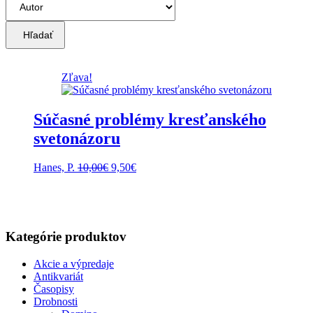
Hľadať
Zľava!
Súčasné problémy kresťanského
svetonázoru
Pôvodná
Aktuálna
Hanes, P.
10,00
€
9,50
€
cena
cena
bola:
je:
10,00€.
9,50€.
Kategórie produktov
Akcie a výpredaje
Antikvariát
Časopisy
Drobnosti