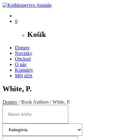
0
Košík
Domov
Novinky
Obchod
O nás
Kontakty
Môj účet
White, P.
Domov
/ Book Authors / White, P.