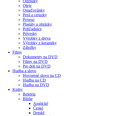
Odznaky
Oleje
Omaľovánky
Perá a ceruzky
Pexeso
Plagáty a obrázky
Pohľadnice
Prívesky
Výrobky z dreva
Výrobky z keramiky
Záložky
Filmy
Dokumenty na DVD
Filmy na DVD
Pre deti na DVD
Hudba a slovo
Hovorené slovo na CD
Hudba na CD
Hudba na DVD
Knihy
Beletria
Biblie
Anglické
České
Detské