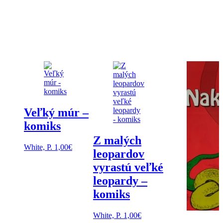
Veľký múr –
komiks
Z malých
White, P.
1,00
€
leopardov
vyrastú veľké
leopardy –
komiks
White, P.
1,00
€