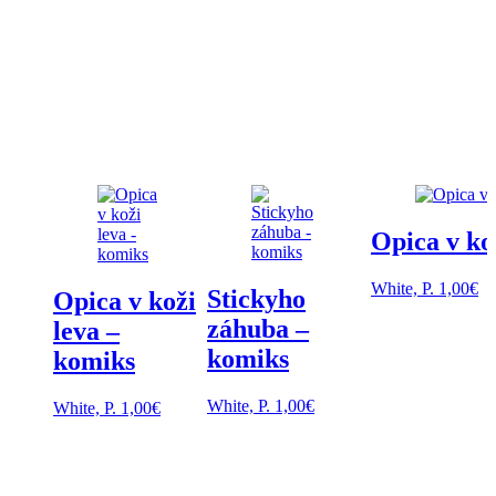
Opica v ko
White, P.
1,00
€
Stickyho
Opica v koži
záhuba –
leva –
komiks
komiks
White, P.
1,00
€
White, P.
1,00
€