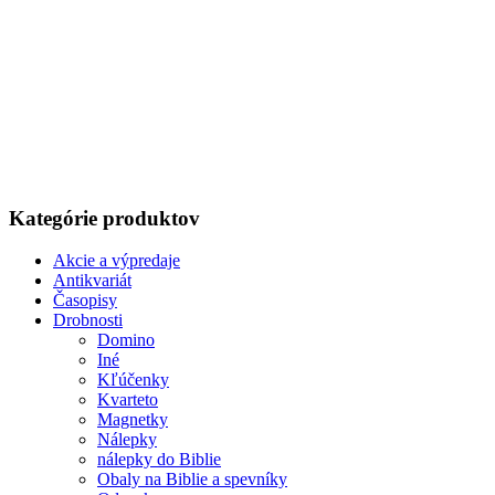
Kategórie produktov
Akcie a výpredaje
Antikvariát
Časopisy
Drobnosti
Domino
Iné
Kľúčenky
Kvarteto
Magnetky
Nálepky
nálepky do Biblie
Obaly na Biblie a spevníky