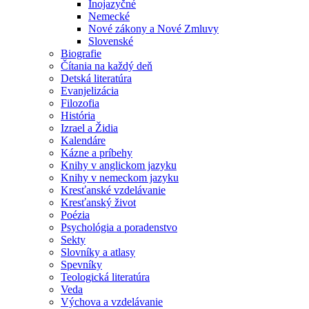
Inojazyčné
Nemecké
Nové zákony a Nové Zmluvy
Slovenské
Biografie
Čítania na každý deň
Detská literatúra
Evanjelizácia
Filozofia
História
Izrael a Židia
Kalendáre
Kázne a príbehy
Knihy v anglickom jazyku
Knihy v nemeckom jazyku
Kresťanské vzdelávanie
Kresťanský život
Poézia
Psychológia a poradenstvo
Sekty
Slovníky a atlasy
Spevníky
Teologická literatúra
Veda
Výchova a vzdelávanie