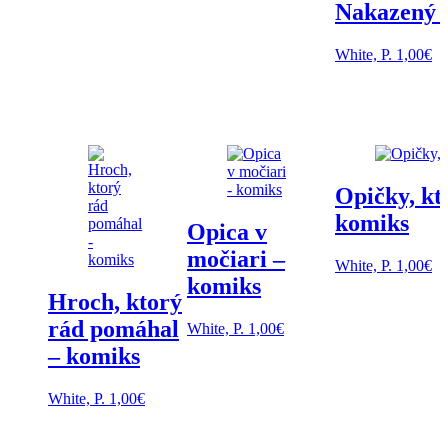
Nakazený s
White, P.
1,00
€
Opičky, kto
komiks
Opica v
močiari –
White, P.
1,00
€
komiks
Hroch, ktorý
rád pomáhal
White, P.
1,00
€
– komiks
White, P.
1,00
€