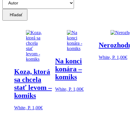
Hľadať
Nerozhodný
White, P.
1,00
€
Na konci
konára –
Koza, ktorá
komiks
sa chcela
stať levom –
White, P.
1,00
€
komiks
White, P.
1,00
€