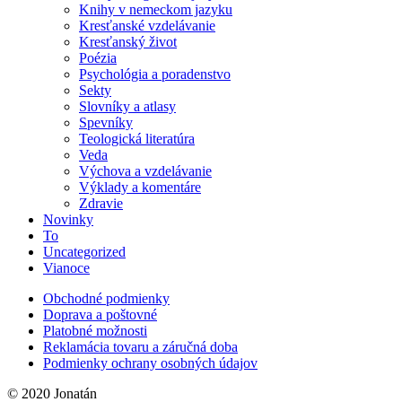
Knihy v nemeckom jazyku
Kresťanské vzdelávanie
Kresťanský život
Poézia
Psychológia a poradenstvo
Sekty
Slovníky a atlasy
Spevníky
Teologická literatúra
Veda
Výchova a vzdelávanie
Výklady a komentáre
Zdravie
Novinky
To
Uncategorized
Vianoce
Obchodné podmienky
Doprava a poštovné
Platobné možnosti
Reklamácia tovaru a záručná doba
Podmienky ochrany osobných údajov
© 2020 Jonatán