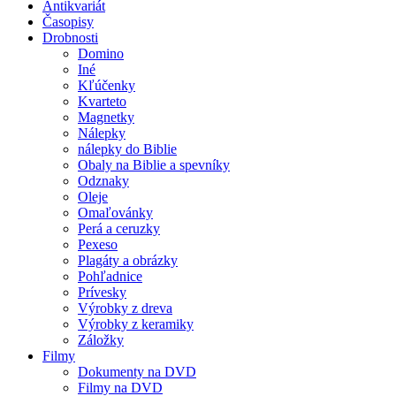
Antikvariát
Časopisy
Drobnosti
Domino
Iné
Kľúčenky
Kvarteto
Magnetky
Nálepky
nálepky do Biblie
Obaly na Biblie a spevníky
Odznaky
Oleje
Omaľovánky
Perá a ceruzky
Pexeso
Plagáty a obrázky
Pohľadnice
Prívesky
Výrobky z dreva
Výrobky z keramiky
Záložky
Filmy
Dokumenty na DVD
Filmy na DVD