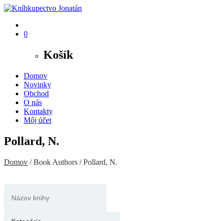
0
Košík
Domov
Novinky
Obchod
O nás
Kontakty
Môj účet
Pollard, N.
Domov
/ Book Authors / Pollard, N.