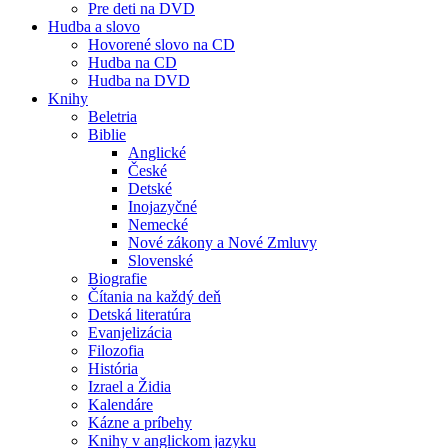
Pre deti na DVD
Hudba a slovo
Hovorené slovo na CD
Hudba na CD
Hudba na DVD
Knihy
Beletria
Biblie
Anglické
České
Detské
Inojazyčné
Nemecké
Nové zákony a Nové Zmluvy
Slovenské
Biografie
Čítania na každý deň
Detská literatúra
Evanjelizácia
Filozofia
História
Izrael a Židia
Kalendáre
Kázne a príbehy
Knihy v anglickom jazyku