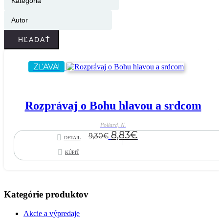
HĽADAŤ
ZĽAVA!
Rozprávaj o Bohu hlavou a srdcom
Pollard, N.
Pôvodná
Aktuálna
8,83
€
9,30
€
DETAIL
cena
cena
KÚPIŤ
bola:
je:
9,30€.
8,83€.
Kategórie produktov
Akcie a výpredaje