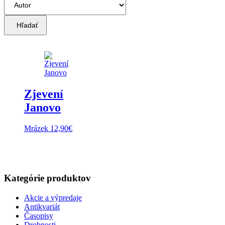
Hľadať
Zjevení
Janovo
Mrázek
12,90
€
Kategórie produktov
Akcie a výpredaje
Antikvariát
Časopisy
Drobnosti