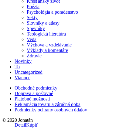
Kresťanský život
Poézia
Psychológia a poradenstvo
Sekty
Slovníky a atlasy
Spevníky
Teologická literatúra
Veda
Výchova a vzdelávanie
Výklady a komentáre
Zdravie
Novinky
To
Uncategorized
Vianoce
Obchodné podmienky
Doprava a poštovné
Platobné možnosti
Reklamácia tovaru a záručná doba
Podmienky ochrany osobných údajov
© 2020 Jonatán
Detail
Kúpiť