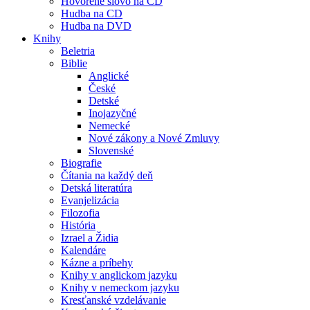
Hovorené slovo na CD
Hudba na CD
Hudba na DVD
Knihy
Beletria
Biblie
Anglické
České
Detské
Inojazyčné
Nemecké
Nové zákony a Nové Zmluvy
Slovenské
Biografie
Čítania na každý deň
Detská literatúra
Evanjelizácia
Filozofia
História
Izrael a Židia
Kalendáre
Kázne a príbehy
Knihy v anglickom jazyku
Knihy v nemeckom jazyku
Kresťanské vzdelávanie