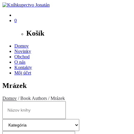
0
Košík
Domov
Novinky
Obchod
O nás
Kontakty
Môj účet
Mrázek
Domov
/ Book Authors / Mrázek