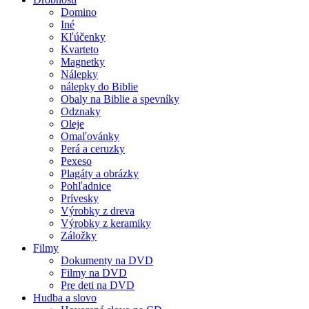
Domino
Iné
Kľúčenky
Kvarteto
Magnetky
Nálepky
nálepky do Biblie
Obaly na Biblie a spevníky
Odznaky
Oleje
Omaľovánky
Perá a ceruzky
Pexeso
Plagáty a obrázky
Pohľadnice
Prívesky
Výrobky z dreva
Výrobky z keramiky
Záložky
Filmy
Dokumenty na DVD
Filmy na DVD
Pre deti na DVD
Hudba a slovo