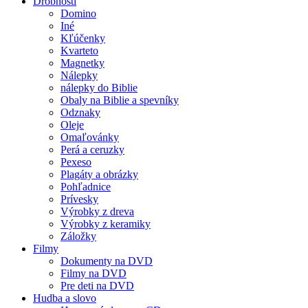
Drobnosti
Domino
Iné
Kľúčenky
Kvarteto
Magnetky
Nálepky
nálepky do Biblie
Obaly na Biblie a spevníky
Odznaky
Oleje
Omaľovánky
Perá a ceruzky
Pexeso
Plagáty a obrázky
Pohľadnice
Prívesky
Výrobky z dreva
Výrobky z keramiky
Záložky
Filmy
Dokumenty na DVD
Filmy na DVD
Pre deti na DVD
Hudba a slovo