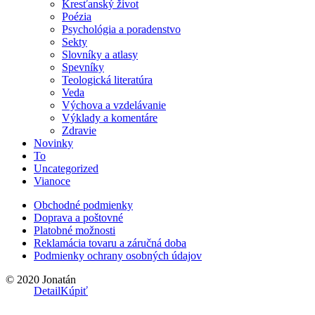
Kresťanský život
Poézia
Psychológia a poradenstvo
Sekty
Slovníky a atlasy
Spevníky
Teologická literatúra
Veda
Výchova a vzdelávanie
Výklady a komentáre
Zdravie
Novinky
To
Uncategorized
Vianoce
Obchodné podmienky
Doprava a poštovné
Platobné možnosti
Reklamácia tovaru a záručná doba
Podmienky ochrany osobných údajov
© 2020 Jonatán
Detail
Kúpiť