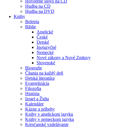
Hovorené slovo na CD
Hudba na CD
Hudba na DVD
Knihy
Beletria
Biblie
Anglické
České
Detské
Inojazyčné
Nemecké
Nové zákony a Nové Zmluvy
Slovenské
Biografie
Čítania na každý deň
Detská literatúra
Evanjelizácia
Filozofia
História
Izrael a Židia
Kalendáre
Kázne a príbehy
Knihy v anglickom jazyku
Knihy v nemeckom jazyku
Kresťanské vzdelávanie