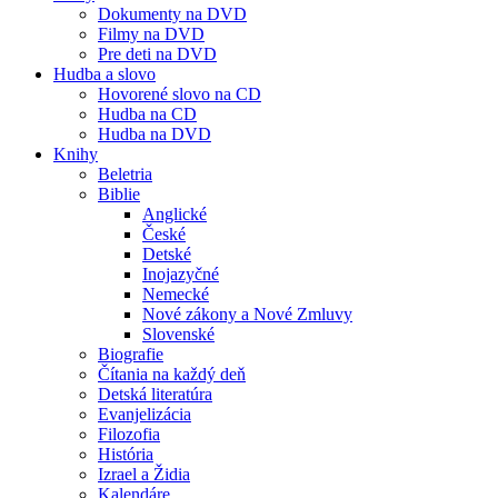
Dokumenty na DVD
Filmy na DVD
Pre deti na DVD
Hudba a slovo
Hovorené slovo na CD
Hudba na CD
Hudba na DVD
Knihy
Beletria
Biblie
Anglické
České
Detské
Inojazyčné
Nemecké
Nové zákony a Nové Zmluvy
Slovenské
Biografie
Čítania na každý deň
Detská literatúra
Evanjelizácia
Filozofia
História
Izrael a Židia
Kalendáre