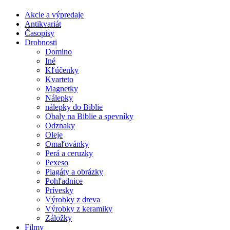
Akcie a výpredaje
Antikvariát
Časopisy
Drobnosti
Domino
Iné
Kľúčenky
Kvarteto
Magnetky
Nálepky
nálepky do Biblie
Obaly na Biblie a spevníky
Odznaky
Oleje
Omaľovánky
Perá a ceruzky
Pexeso
Plagáty a obrázky
Pohľadnice
Prívesky
Výrobky z dreva
Výrobky z keramiky
Záložky
Filmy