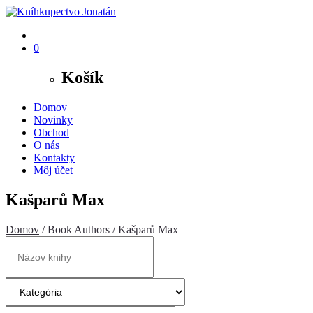
0
Košík
Domov
Novinky
Obchod
O nás
Kontakty
Môj účet
Kašparů Max
Domov
/ Book Authors / Kašparů Max