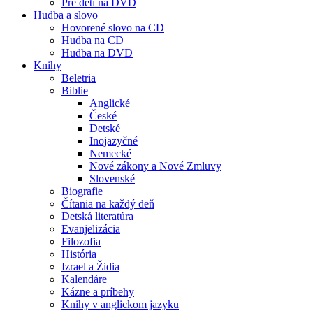
Pre deti na DVD
Hudba a slovo
Hovorené slovo na CD
Hudba na CD
Hudba na DVD
Knihy
Beletria
Biblie
Anglické
České
Detské
Inojazyčné
Nemecké
Nové zákony a Nové Zmluvy
Slovenské
Biografie
Čítania na každý deň
Detská literatúra
Evanjelizácia
Filozofia
História
Izrael a Židia
Kalendáre
Kázne a príbehy
Knihy v anglickom jazyku