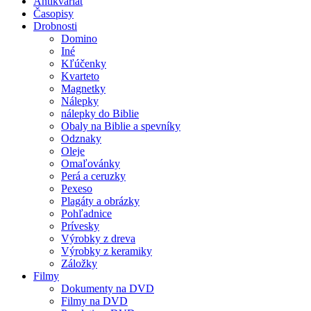
Antikvariát
Časopisy
Drobnosti
Domino
Iné
Kľúčenky
Kvarteto
Magnetky
Nálepky
nálepky do Biblie
Obaly na Biblie a spevníky
Odznaky
Oleje
Omaľovánky
Perá a ceruzky
Pexeso
Plagáty a obrázky
Pohľadnice
Prívesky
Výrobky z dreva
Výrobky z keramiky
Záložky
Filmy
Dokumenty na DVD
Filmy na DVD