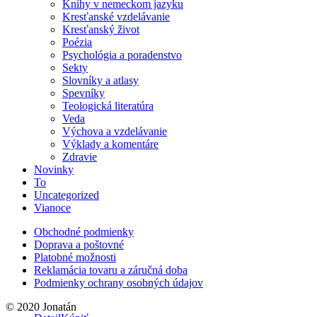
Knihy v nemeckom jazyku
Kresťanské vzdelávanie
Kresťanský život
Poézia
Psychológia a poradenstvo
Sekty
Slovníky a atlasy
Spevníky
Teologická literatúra
Veda
Výchova a vzdelávanie
Výklady a komentáre
Zdravie
Novinky
To
Uncategorized
Vianoce
Obchodné podmienky
Doprava a poštovné
Platobné možnosti
Reklamácia tovaru a záručná doba
Podmienky ochrany osobných údajov
© 2020 Jonatán