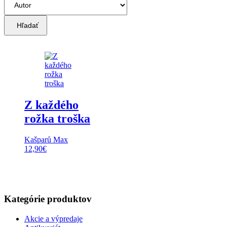
Hľadať
Z každého
rožka troška
Kašparů Max
12,90
€
Kategórie produktov
Akcie a výpredaje