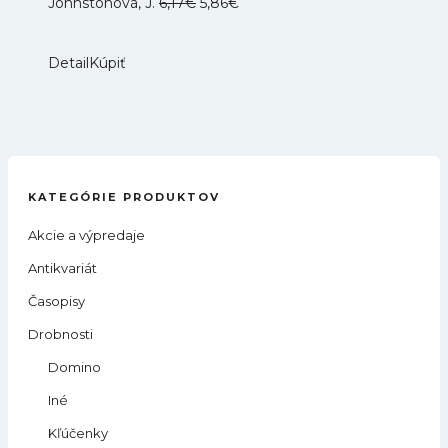
Pôvodná
Aktuálna
Johnstonová, J.
6,17
€
5,86
€
cena
cena
bola:
je:
Detail
Kúpiť
6,17€.
5,86€.
KATEGÓRIE PRODUKTOV
Akcie a výpredaje
Antikvariát
Časopisy
Drobnosti
Domino
Iné
Kľúčenky