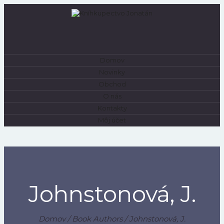
Domov
0
Novinky
Obchod
O nás
Kontakty
Môj účet
Johnstonová, J.
Domov
/ Book Authors / Johnstonová, J.