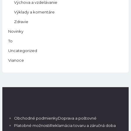
Výchova a vzdelávanie
Výklady a komentáre
Zdravie
Novinky
To
Uncategorized
Vianoce
Obchodné podmienky
Doprava a poštovné
Platobné možnosti
Reklamácia tovaru a záručná doba