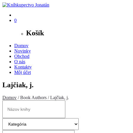
0
Košík
Domov
Novinky
Obchod
O nás
Kontakty
Môj účet
Lajčiak, j.
Domov
/ Book Authors / Lajčiak, j.