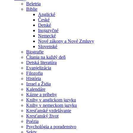
Beletria
Biblie
Anglické
České
Detské
Inojazyčné
Nemecké
Nové zákony a Nové Zmluvy
Slovenské
Biografie
Čítania na každý deň
Detská literatúra
Evanjelizácia
Filozofia
História
Izrael a Židia
Kalendáre
Kázne a príbehy
Knihy v anglickom jazyku
Knihy v nemeckom jazyku
Kresťanské vzdelávanie
Kresťanský život
Poézia
Psychológia a poradenstvo
Sekty