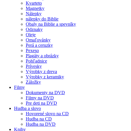
Kvarteto
Magnetky
Nálepky
nálepky do Biblie
Obaly na Biblie a spevníky
Odznaky
Oleje
Omaľovánky
Perá a ceruzky
Pexeso
Plagáty a obrázky
Pohľadnice
Prívesky
Výrobky z dreva
Výrobky z keramiky
Záložky
Filmy
Dokumenty na DVD
Filmy na DVD
Pre deti na DVD
Hudba a slovo
Hovorené slovo na CD
Hudba na CD
Hudba na DVD
Knihy