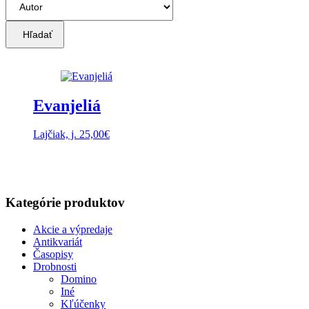
Hľadať
Evanjeliá
Lajčiak, j.
25,00
€
Kategórie produktov
Akcie a výpredaje
Antikvariát
Časopisy
Drobnosti
Domino
Iné
Kľúčenky