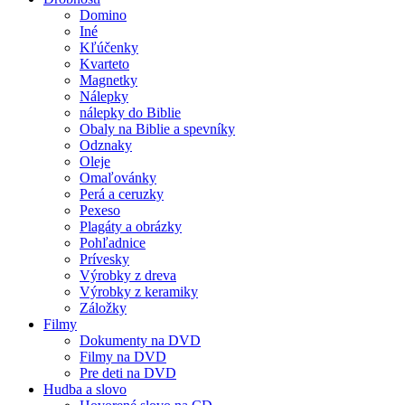
Domino
Iné
Kľúčenky
Kvarteto
Magnetky
Nálepky
nálepky do Biblie
Obaly na Biblie a spevníky
Odznaky
Oleje
Omaľovánky
Perá a ceruzky
Pexeso
Plagáty a obrázky
Pohľadnice
Prívesky
Výrobky z dreva
Výrobky z keramiky
Záložky
Filmy
Dokumenty na DVD
Filmy na DVD
Pre deti na DVD
Hudba a slovo