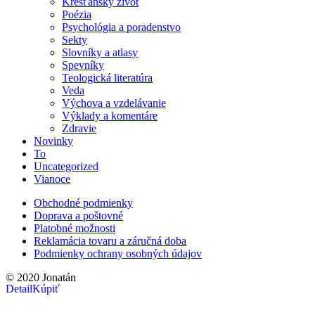
Kresťanský život
Poézia
Psychológia a poradenstvo
Sekty
Slovníky a atlasy
Spevníky
Teologická literatúra
Veda
Výchova a vzdelávanie
Výklady a komentáre
Zdravie
Novinky
To
Uncategorized
Vianoce
Obchodné podmienky
Doprava a poštovné
Platobné možnosti
Reklamácia tovaru a záručná doba
Podmienky ochrany osobných údajov
© 2020 Jonatán
Detail
Kúpiť