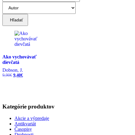
Hľadať
Ako vychovávať
dievčatá
Dobson, J.
Pôvodná
Aktuálna
9,90
€
9,40
€
cena
cena
bola:
je:
9,90€.
9,40€.
Kategórie produktov
Akcie a výpredaje
Antikvariát
Časopisy
Drobnosti