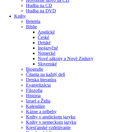
Hovorené slovo na CD
Hudba na CD
Hudba na DVD
Knihy
Beletria
Biblie
Anglické
České
Detské
Inojazyčné
Nemecké
Nové zákony a Nové Zmluvy
Slovenské
Biografie
Čítania na každý deň
Detská literatúra
Evanjelizácia
Filozofia
História
Izrael a Židia
Kalendáre
Kázne a príbehy
Knihy v anglickom jazyku
Knihy v nemeckom jazyku
Kresťanské vzdelávanie