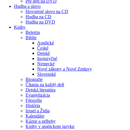
Pre deti na DVD
Hudba a slovo
Hovorené slovo na CD
Hudba na CD
Hudba na DVD
Knihy
Beletria
Biblie
Anglické
České
Detské
Inojazyčné
Nemecké
Nové zákony a Nové Zmluvy
Slovenské
Biografie
Čítania na každý deň
Detská literatúra
Evanjelizácia
Filozofia
História
Izrael a Židia
Kalendáre
Kázne a príbehy
Knihy v anglickom jazyku