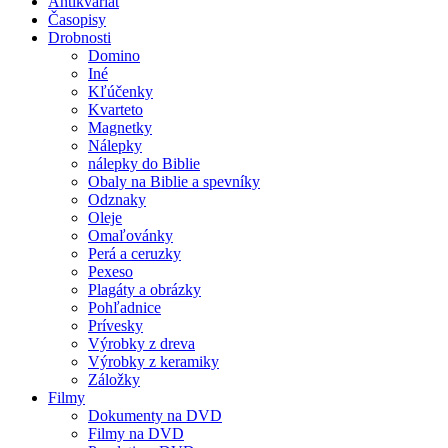
Antikvariát
Časopisy
Drobnosti
Domino
Iné
Kľúčenky
Kvarteto
Magnetky
Nálepky
nálepky do Biblie
Obaly na Biblie a spevníky
Odznaky
Oleje
Omaľovánky
Perá a ceruzky
Pexeso
Plagáty a obrázky
Pohľadnice
Prívesky
Výrobky z dreva
Výrobky z keramiky
Záložky
Filmy
Dokumenty na DVD
Filmy na DVD