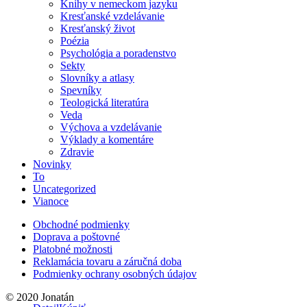
Knihy v nemeckom jazyku
Kresťanské vzdelávanie
Kresťanský život
Poézia
Psychológia a poradenstvo
Sekty
Slovníky a atlasy
Spevníky
Teologická literatúra
Veda
Výchova a vzdelávanie
Výklady a komentáre
Zdravie
Novinky
To
Uncategorized
Vianoce
Obchodné podmienky
Doprava a poštovné
Platobné možnosti
Reklamácia tovaru a záručná doba
Podmienky ochrany osobných údajov
© 2020 Jonatán