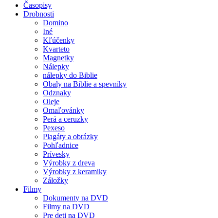
Časopisy
Drobnosti
Domino
Iné
Kľúčenky
Kvarteto
Magnetky
Nálepky
nálepky do Biblie
Obaly na Biblie a spevníky
Odznaky
Oleje
Omaľovánky
Perá a ceruzky
Pexeso
Plagáty a obrázky
Pohľadnice
Prívesky
Výrobky z dreva
Výrobky z keramiky
Záložky
Filmy
Dokumenty na DVD
Filmy na DVD
Pre deti na DVD