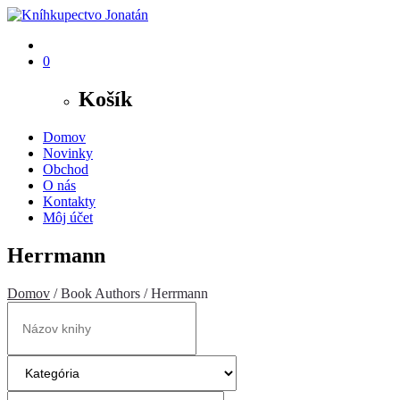
0
Košík
Domov
Novinky
Obchod
O nás
Kontakty
Môj účet
Herrmann
Domov
/ Book Authors / Herrmann