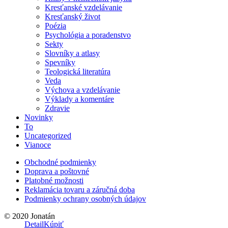
Kresťanské vzdelávanie
Kresťanský život
Poézia
Psychológia a poradenstvo
Sekty
Slovníky a atlasy
Spevníky
Teologická literatúra
Veda
Výchova a vzdelávanie
Výklady a komentáre
Zdravie
Novinky
To
Uncategorized
Vianoce
Obchodné podmienky
Doprava a poštovné
Platobné možnosti
Reklamácia tovaru a záručná doba
Podmienky ochrany osobných údajov
© 2020 Jonatán
Detail
Kúpiť