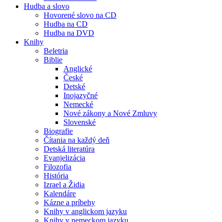
Hudba a slovo
Hovorené slovo na CD
Hudba na CD
Hudba na DVD
Knihy
Beletria
Biblie
Anglické
České
Detské
Inojazyčné
Nemecké
Nové zákony a Nové Zmluvy
Slovenské
Biografie
Čítania na každý deň
Detská literatúra
Evanjelizácia
Filozofia
História
Izrael a Židia
Kalendáre
Kázne a príbehy
Knihy v anglickom jazyku
Knihy v nemeckom jazyku