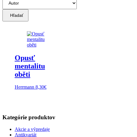
Hľadať
Opusť
mentalitu
oběti
Herrmann
8,30
€
Kategórie produktov
Akcie a výpredaje
Antikvariát