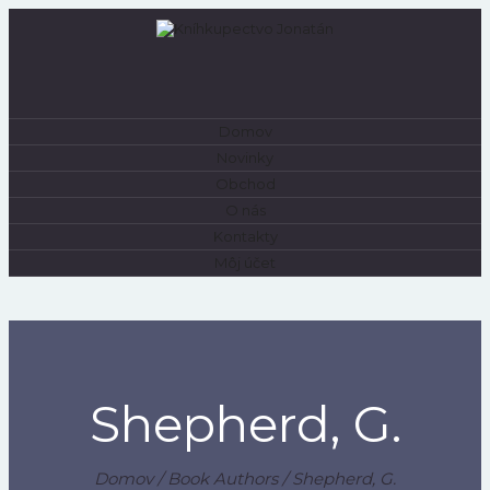
Domov
0
Novinky
Obchod
O nás
Kontakty
Môj účet
Shepherd, G.
Domov
/ Book Authors / Shepherd, G.