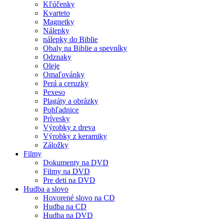
Kľúčenky
Kvarteto
Magnetky
Nálepky
nálepky do Biblie
Obaly na Biblie a spevníky
Odznaky
Oleje
Omaľovánky
Perá a ceruzky
Pexeso
Plagáty a obrázky
Pohľadnice
Prívesky
Výrobky z dreva
Výrobky z keramiky
Záložky
Filmy
Dokumenty na DVD
Filmy na DVD
Pre deti na DVD
Hudba a slovo
Hovorené slovo na CD
Hudba na CD
Hudba na DVD