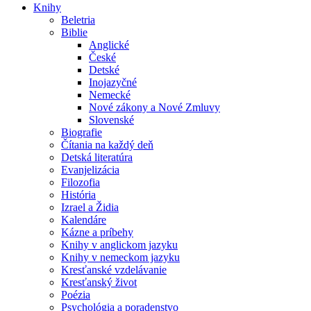
Knihy
Beletria
Biblie
Anglické
České
Detské
Inojazyčné
Nemecké
Nové zákony a Nové Zmluvy
Slovenské
Biografie
Čítania na každý deň
Detská literatúra
Evanjelizácia
Filozofia
História
Izrael a Židia
Kalendáre
Kázne a príbehy
Knihy v anglickom jazyku
Knihy v nemeckom jazyku
Kresťanské vzdelávanie
Kresťanský život
Poézia
Psychológia a poradenstvo