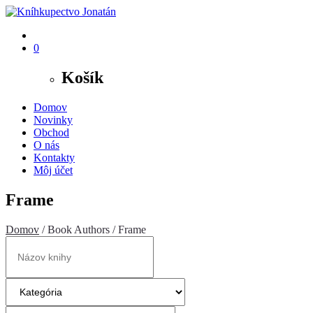
0
Košík
Domov
Novinky
Obchod
O nás
Kontakty
Môj účet
Frame
Domov
/ Book Authors / Frame