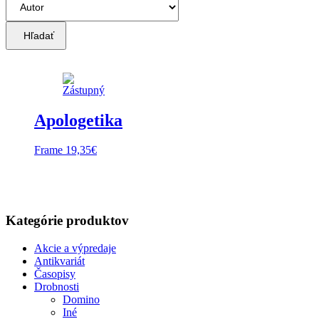
Hľadať
Apologetika
Frame
19,35
€
Kategórie produktov
Akcie a výpredaje
Antikvariát
Časopisy
Drobnosti
Domino
Iné