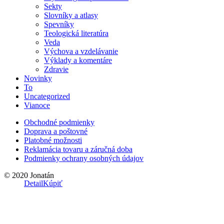
Sekty
Slovníky a atlasy
Spevníky
Teologická literatúra
Veda
Výchova a vzdelávanie
Výklady a komentáre
Zdravie
Novinky
To
Uncategorized
Vianoce
Obchodné podmienky
Doprava a poštovné
Platobné možnosti
Reklamácia tovaru a záručná doba
Podmienky ochrany osobných údajov
© 2020 Jonatán
Detail
Kúpiť