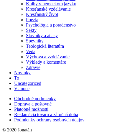
Knihy v nemeckom jazyku
Kresťanské vzdelávanie
Kresťanský život
Poézia
Psychológia a poradenstvo
Sekty
Slovníky a atlasy
Spevníky
Teologická literatúra
Veda
Výchova a vzdelávanie
Výklady a komentáre
Zdravie
Novinky
To
Uncategorized
Vianoce
Obchodné podmienky
Doprava a poštovné
Platobné možnosti
Reklamácia tovaru a záručná doba
Podmienky ochrany osobných údajov
© 2020 Jonatán