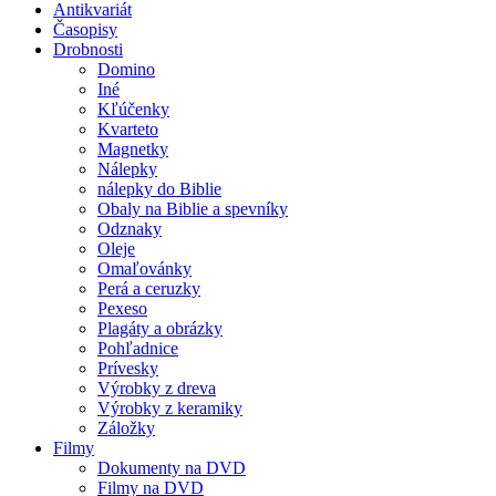
Antikvariát
Časopisy
Drobnosti
Domino
Iné
Kľúčenky
Kvarteto
Magnetky
Nálepky
nálepky do Biblie
Obaly na Biblie a spevníky
Odznaky
Oleje
Omaľovánky
Perá a ceruzky
Pexeso
Plagáty a obrázky
Pohľadnice
Prívesky
Výrobky z dreva
Výrobky z keramiky
Záložky
Filmy
Dokumenty na DVD
Filmy na DVD