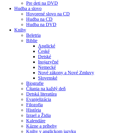
Pre deti na DVD
Hudba a slovo
Hovorené slovo na CD
Hudba na CD
Hudba na DVD
Knihy
Beletria
Biblie
Anglické
České
Detské
Inojazyčné
Nemecké
Nové zákony a Nové Zmluvy
Slovenské
Biografie
Čítania na každý deň
Detská literatúra
Evanjelizácia
Filozofia
História
Izrael a Židia
Kalendáre
Kázne a príbehy
Knihy v anglickom jazyku