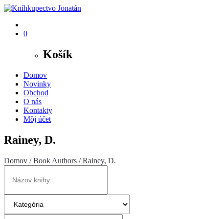
0
Košík
Domov
Novinky
Obchod
O nás
Kontakty
Môj účet
Rainey, D.
Domov
/ Book Authors / Rainey, D.