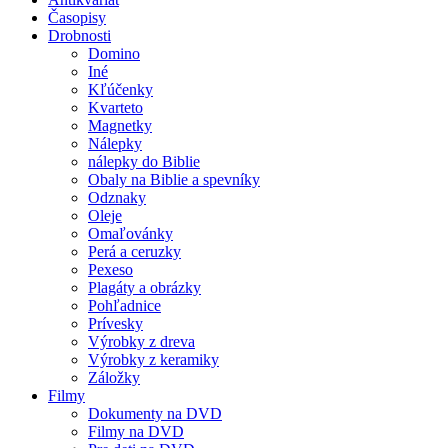
Časopisy
Drobnosti
Domino
Iné
Kľúčenky
Kvarteto
Magnetky
Nálepky
nálepky do Biblie
Obaly na Biblie a spevníky
Odznaky
Oleje
Omaľovánky
Perá a ceruzky
Pexeso
Plagáty a obrázky
Pohľadnice
Prívesky
Výrobky z dreva
Výrobky z keramiky
Záložky
Filmy
Dokumenty na DVD
Filmy na DVD