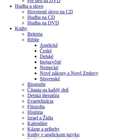
Pre deti na DVD
Hudba a slovo
Hovorené slovo na CD
Hudba na CD
Hudba na DVD
Knihy
Beletria
Biblie
Anglické
České
Detské
Inojazyčné
Nemecké
Nové zákony a Nové Zmluvy
Slovenské
Biografie
Čítania na každý deň
Detská literatúra
Evanjelizácia
Filozofia
História
Izrael a Židia
Kalendáre
Kázne a príbehy
Knihy v anglickom jazyku