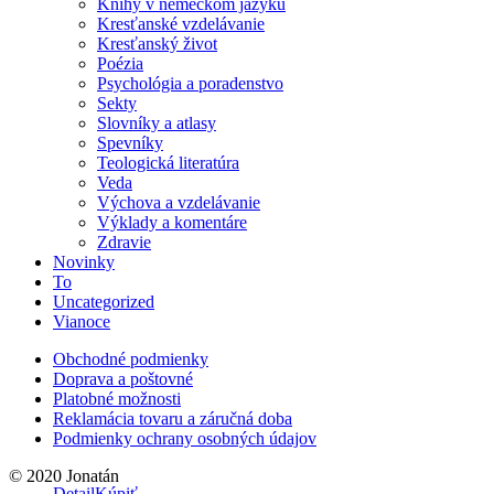
Knihy v nemeckom jazyku
Kresťanské vzdelávanie
Kresťanský život
Poézia
Psychológia a poradenstvo
Sekty
Slovníky a atlasy
Spevníky
Teologická literatúra
Veda
Výchova a vzdelávanie
Výklady a komentáre
Zdravie
Novinky
To
Uncategorized
Vianoce
Obchodné podmienky
Doprava a poštovné
Platobné možnosti
Reklamácia tovaru a záručná doba
Podmienky ochrany osobných údajov
© 2020 Jonatán
Detail
Kúpiť