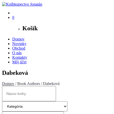
0
Košík
Domov
Novinky
Obchod
O nás
Kontakty
Môj účet
Dabeková
Domov
/ Book Authors / Dabeková