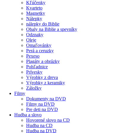
Kľúčenky
Kvarteto
Magnetky
Nálepky
nálepky do Biblie
Obaly na Biblie a spevníky
Odznaky
Oleje
Omaľovánky
Perá a ceruzky
Pexeso
Plagáty a obrázky
Pohľadnice
Prívesky
Výrobky z dreva
Výrobky z keramiky
Záložky
Filmy
Dokumenty na DVD
Filmy na DVD
Pre deti na DVD
Hudba a slovo
Hovorené slovo na CD
Hudba na CD
Hudba na DVD