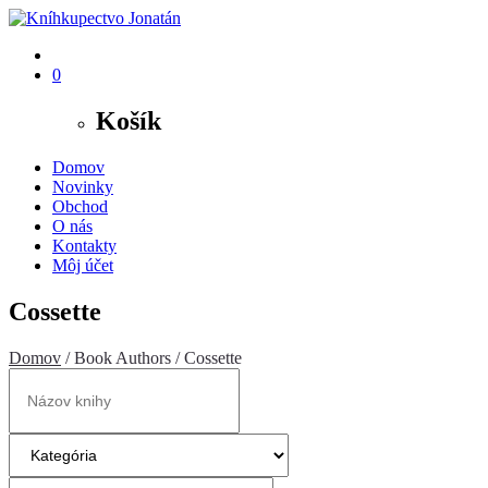
0
Košík
Domov
Novinky
Obchod
O nás
Kontakty
Môj účet
Cossette
Domov
/ Book Authors / Cossette