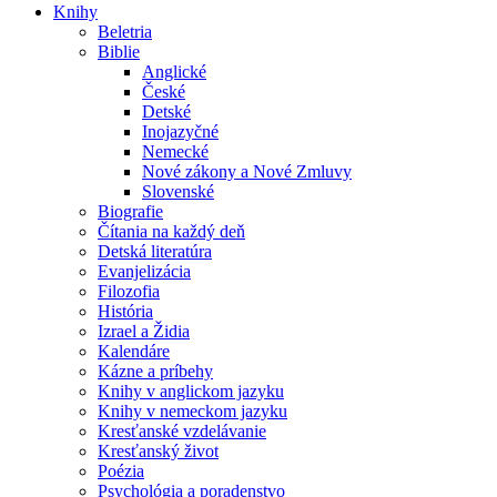
Knihy
Beletria
Biblie
Anglické
České
Detské
Inojazyčné
Nemecké
Nové zákony a Nové Zmluvy
Slovenské
Biografie
Čítania na každý deň
Detská literatúra
Evanjelizácia
Filozofia
História
Izrael a Židia
Kalendáre
Kázne a príbehy
Knihy v anglickom jazyku
Knihy v nemeckom jazyku
Kresťanské vzdelávanie
Kresťanský život
Poézia
Psychológia a poradenstvo