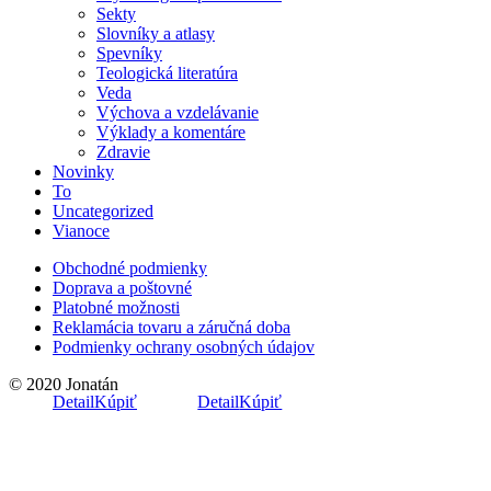
Sekty
Slovníky a atlasy
Spevníky
Teologická literatúra
Veda
Výchova a vzdelávanie
Výklady a komentáre
Zdravie
Novinky
To
Uncategorized
Vianoce
Obchodné podmienky
Doprava a poštovné
Platobné možnosti
Reklamácia tovaru a záručná doba
Podmienky ochrany osobných údajov
© 2020 Jonatán
Detail
Kúpiť
Detail
Kúpiť