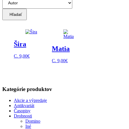
Hľadať
Šira
Matia
C.
9,00
€
C.
9,00
€
Kategórie produktov
Akcie a výpredaje
Antikvariát
Časopisy
Drobnosti
Domino
Iné