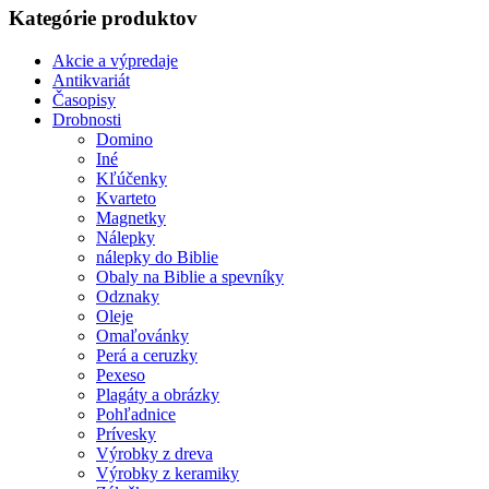
Kategórie produktov
Akcie a výpredaje
Antikvariát
Časopisy
Drobnosti
Domino
Iné
Kľúčenky
Kvarteto
Magnetky
Nálepky
nálepky do Biblie
Obaly na Biblie a spevníky
Odznaky
Oleje
Omaľovánky
Perá a ceruzky
Pexeso
Plagáty a obrázky
Pohľadnice
Prívesky
Výrobky z dreva
Výrobky z keramiky