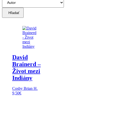
Hľadať
David
Brainerd –
Život mezi
Indiány
Cosby Brian H.
9,50
€