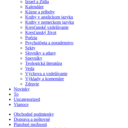
Izrael a Židia
Kalendáre
Kázne a príbehy
Knihy v anglickom jazyku
Knihy v nemeckom jazyku
Kresťanské vzdelávanie
Kresťanský život
Poézia
Psychológia a poradenstvo
Sekty
Slovníky a atlasy
Spevníky
Teologická literatúra
Veda
Výchova a vzdelávanie
Výklady a komentáre
Zdravie
Novinky
To
Uncategorized
Vianoce
Obchodné podmienky
Doprava a poštovné
Platobné možnosti