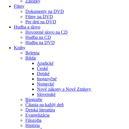
Záložky
Filmy
Dokumenty na DVD
Filmy na DVD
Pre deti na DVD
Hudba a slovo
Hovorené slovo na CD
Hudba na CD
Hudba na DVD
Knihy
Beletria
Biblie
Anglické
České
Detské
Inojazyčné
Nemecké
Nové zákony a Nové Zmluvy
Slovenské
Biografie
Čítania na každý deň
Detská literatúra
Evanjelizácia
Filozofia
História