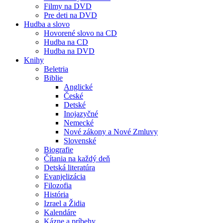
Filmy na DVD
Pre deti na DVD
Hudba a slovo
Hovorené slovo na CD
Hudba na CD
Hudba na DVD
Knihy
Beletria
Biblie
Anglické
České
Detské
Inojazyčné
Nemecké
Nové zákony a Nové Zmluvy
Slovenské
Biografie
Čítania na každý deň
Detská literatúra
Evanjelizácia
Filozofia
História
Izrael a Židia
Kalendáre
Kázne a príbehy