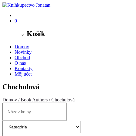
0
Košík
Domov
Novinky
Obchod
O nás
Kontakty
Môj účet
Chochulová
Domov
/ Book Authors / Chochulová