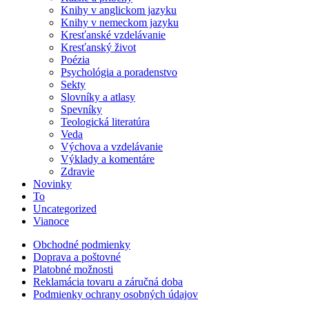
Knihy v anglickom jazyku
Knihy v nemeckom jazyku
Kresťanské vzdelávanie
Kresťanský život
Poézia
Psychológia a poradenstvo
Sekty
Slovníky a atlasy
Spevníky
Teologická literatúra
Veda
Výchova a vzdelávanie
Výklady a komentáre
Zdravie
Novinky
To
Uncategorized
Vianoce
Obchodné podmienky
Doprava a poštovné
Platobné možnosti
Reklamácia tovaru a záručná doba
Podmienky ochrany osobných údajov