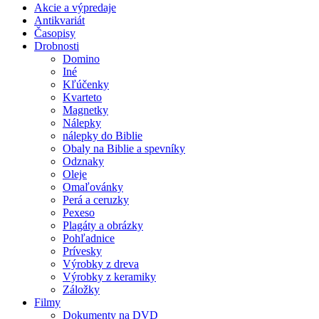
Akcie a výpredaje
Antikvariát
Časopisy
Drobnosti
Domino
Iné
Kľúčenky
Kvarteto
Magnetky
Nálepky
nálepky do Biblie
Obaly na Biblie a spevníky
Odznaky
Oleje
Omaľovánky
Perá a ceruzky
Pexeso
Plagáty a obrázky
Pohľadnice
Prívesky
Výrobky z dreva
Výrobky z keramiky
Záložky
Filmy
Dokumenty na DVD