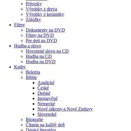
Prívesky
Výrobky z dreva
Výrobky z keramiky
Záložky
Filmy
Dokumenty na DVD
Filmy na DVD
Pre deti na DVD
Hudba a slovo
Hovorené slovo na CD
Hudba na CD
Hudba na DVD
Knihy
Beletria
Biblie
Anglické
České
Detské
Inojazyčné
Nemecké
Nové zákony a Nové Zmluvy
Slovenské
Biografie
Čítania na každý deň
Detská literatúra