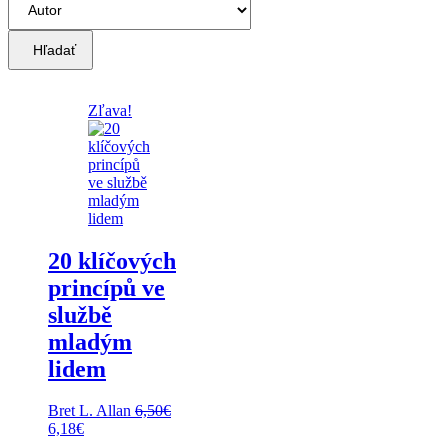
Hľadať
Zľava!
20 klíčových
princípů ve
službě
mladým
lidem
Bret L. Allan
6,50
€
Pôvodná
Aktuálna
6,18
€
cena
cena