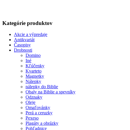
bola:
je:
6,50€.
6,18€.
Kategórie produktov
Akcie a výpredaje
Antikvariát
Časopisy
Drobnosti
Domino
Iné
Kľúčenky
Kvarteto
Magnetky
Nálepky
nálepky do Biblie
Obaly na Biblie a spevníky
Odznaky
Oleje
Omaľovánky
Perá a ceruzky
Pexeso
Plagáty a obrázky
Pohľadnice