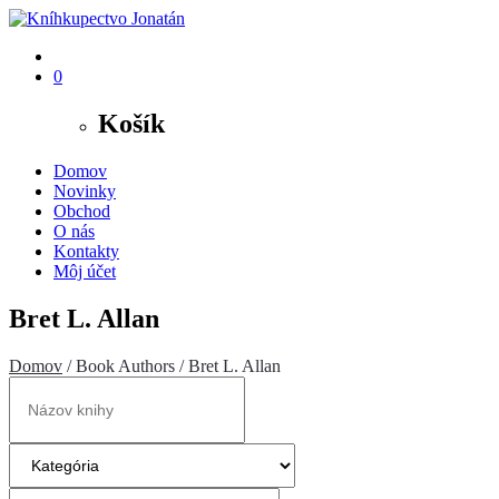
0
Košík
Domov
Novinky
Obchod
O nás
Kontakty
Môj účet
Bret L. Allan
Domov
/ Book Authors / Bret L. Allan