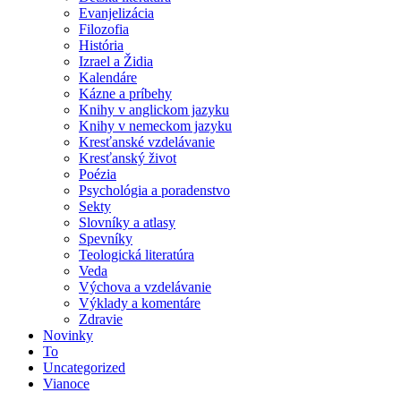
Evanjelizácia
Filozofia
História
Izrael a Židia
Kalendáre
Kázne a príbehy
Knihy v anglickom jazyku
Knihy v nemeckom jazyku
Kresťanské vzdelávanie
Kresťanský život
Poézia
Psychológia a poradenstvo
Sekty
Slovníky a atlasy
Spevníky
Teologická literatúra
Veda
Výchova a vzdelávanie
Výklady a komentáre
Zdravie
Novinky
To
Uncategorized
Vianoce