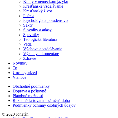
Knihy v nemeckom jazyku
Kresťanské vzdelávanie
Kresťanský život
Poézia
Psychológia a poradenstvo
Sekty
Slovníky a atlasy
Spevníky
Teologická literatúra
Veda
Výchova a vzdelávanie
Výklady a komentáre
Zdravie
Novinky
To
Uncategorized
Vianoce
Obchodné podmienky
Doprava a poštovné
Platobné možnosti
Reklamácia tovaru a záručná doba
Podmienky ochrany osobných údajov
© 2020 Jonatán