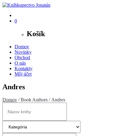
0
Košík
Domov
Novinky
Obchod
O nás
Kontakty
Môj účet
Andres
Domov
/ Book Authors / Andres