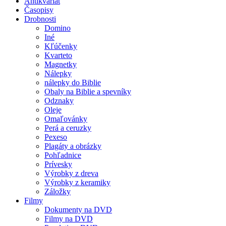
Antikvariát
Časopisy
Drobnosti
Domino
Iné
Kľúčenky
Kvarteto
Magnetky
Nálepky
nálepky do Biblie
Obaly na Biblie a spevníky
Odznaky
Oleje
Omaľovánky
Perá a ceruzky
Pexeso
Plagáty a obrázky
Pohľadnice
Prívesky
Výrobky z dreva
Výrobky z keramiky
Záložky
Filmy
Dokumenty na DVD
Filmy na DVD