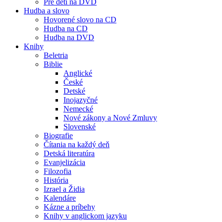
Pre deti na DVD
Hudba a slovo
Hovorené slovo na CD
Hudba na CD
Hudba na DVD
Knihy
Beletria
Biblie
Anglické
České
Detské
Inojazyčné
Nemecké
Nové zákony a Nové Zmluvy
Slovenské
Biografie
Čítania na každý deň
Detská literatúra
Evanjelizácia
Filozofia
História
Izrael a Židia
Kalendáre
Kázne a príbehy
Knihy v anglickom jazyku