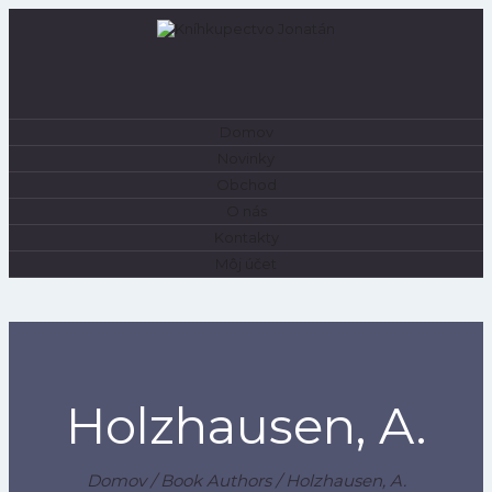
Domov
0
Novinky
Obchod
O nás
Kontakty
Môj účet
Holzhausen, A.
Domov
/ Book Authors / Holzhausen, A.