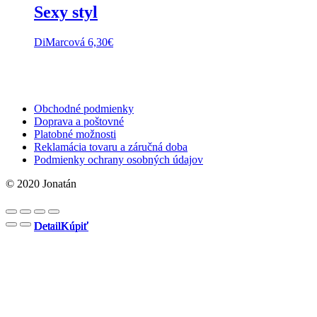
Sexy styl
DiMarcová
6,30
€
Obchodné podmienky
Doprava a poštovné
Platobné možnosti
Reklamácia tovaru a záručná doba
Podmienky ochrany osobných údajov
© 2020 Jonatán
Detail
Detail
Detail
Detail
Kúpiť
Kúpiť
Kúpiť
Kúpiť