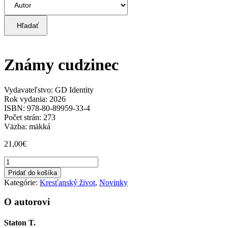
Hľadať
Známy cudzinec
Vydavateľstvo: GD Identity
Rok vydania: 2026
ISBN: 978-80-89959-33-4
Počet strán: 273
Väzba: mäkká
21,00
€
množstvo
Známy
Pridať do košíka
cudzinec
Kategórie:
Kresťanský život
,
Novinky
O autorovi
Staton T.