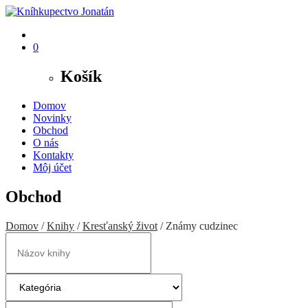
0
Košík
Domov
Novinky
Obchod
O nás
Kontakty
Môj účet
Obchod
Domov
/
Knihy
/
Kresťanský život
/ Známy cudzinec