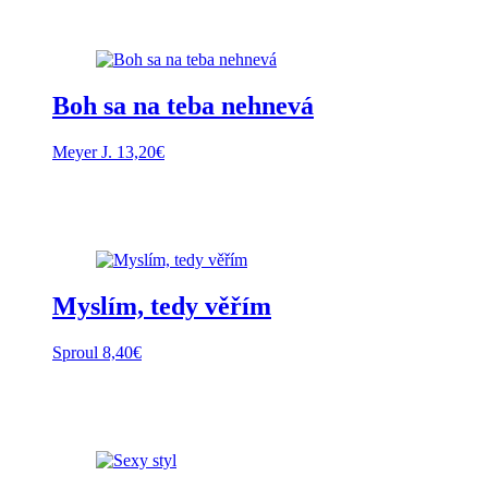
Boh sa na teba nehnevá
Meyer J.
13,20
€
Myslím, tedy věřím
Sproul
8,40
€