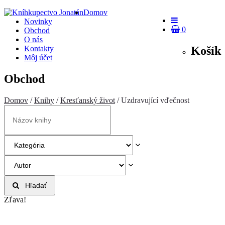
Domov
Novinky
0
Obchod
O nás
Košík
Kontakty
Môj účet
Obchod
Domov
/
Knihy
/
Kresťanský život
/ Uzdravující vďečnost
Hľadať
Zľava!