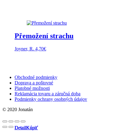
Přemožení strachu
Joyner, R.
4,70
€
Obchodné podmienky
Doprava a poštovné
Platobné možnosti
Reklamácia tovaru a záručná doba
Podmienky ochrany osobných údajov
© 2020 Jonatán
Detail
Detail
Detail
Detail
Kúpiť
Kúpiť
Kúpiť
Kúpiť