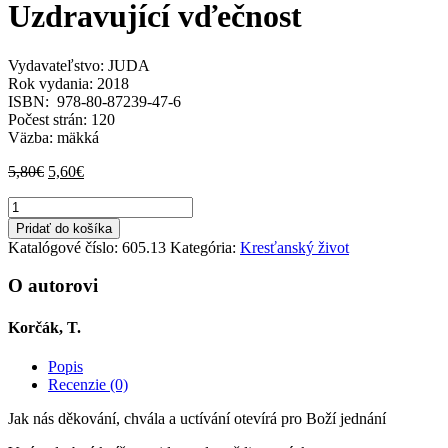
Uzdravující vďečnost
Vydavateľstvo: JUDA
Rok vydania: 2018
ISBN: 978-80-87239-47-6
Počest strán: 120
Väzba: mäkká
Pôvodná
Aktuálna
5,80
€
5,60
€
cena
cena
množstvo
bola:
je:
Uzdravující
5,80€.
5,60€.
Pridať do košíka
vďečnost
Katalógové číslo:
605.13
Kategória:
Kresťanský život
O autorovi
Korčák, T.
Popis
Recenzie (0)
Jak nás děkování, chvála a uctívání otevírá pro Boží jednání