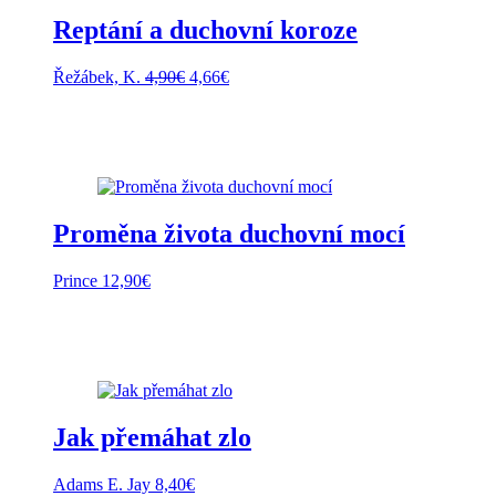
Reptání a duchovní koroze
Pôvodná
Aktuálna
Řežábek, K.
4,90
€
4,66
€
cena
cena
bola:
je:
4,90€.
4,66€.
Proměna života duchovní mocí
Prince
12,90
€
Jak přemáhat zlo
Adams E. Jay
8,40
€