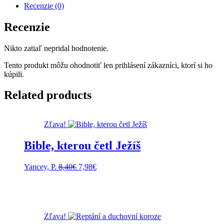
Recenzie (0)
Recenzie
Nikto zatiaľ nepridal hodnotenie.
Tento produkt môžu ohodnotiť len prihlásení zákazníci, ktorí si ho
kúpili.
Related products
Zľava!
Bible, kterou četl Ježíš
Pôvodná
Aktuálna
Yancey, P.
8,40
€
7,98
€
cena
cena
bola:
je:
8,40€.
7,98€.
Zľava!