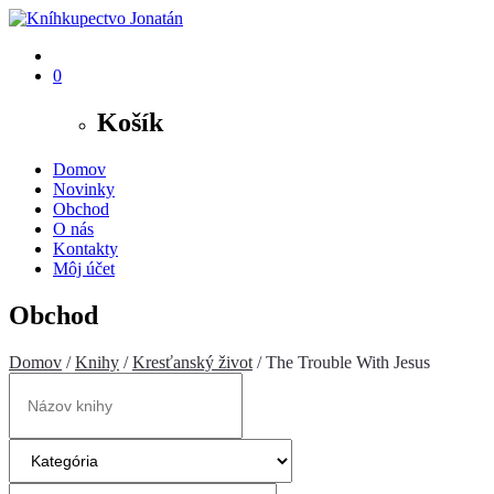
0
Košík
Domov
Novinky
Obchod
O nás
Kontakty
Môj účet
Obchod
Domov
/
Knihy
/
Kresťanský život
/ The Trouble With Jesus