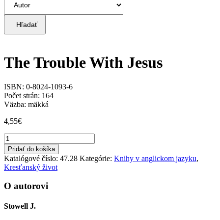
Hľadať
The Trouble With Jesus
ISBN: 0-8024-1093-6
Počet strán: 164
Väzba: mäkká
4,55
€
množstvo
The
Pridať do košíka
Trouble
Katalógové číslo:
47.28
Kategórie:
Knihy v anglickom jazyku
,
With
Kresťanský život
Jesus
O autorovi
Stowell J.