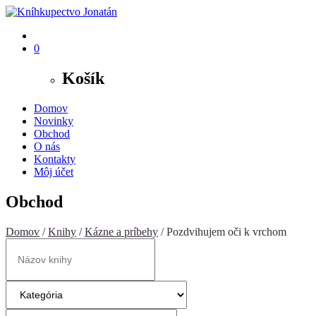
0
Košík
Domov
Novinky
Obchod
O nás
Kontakty
Môj účet
Obchod
Domov
/
Knihy
/
Kázne a príbehy
/ Pozdvihujem oči k vrchom