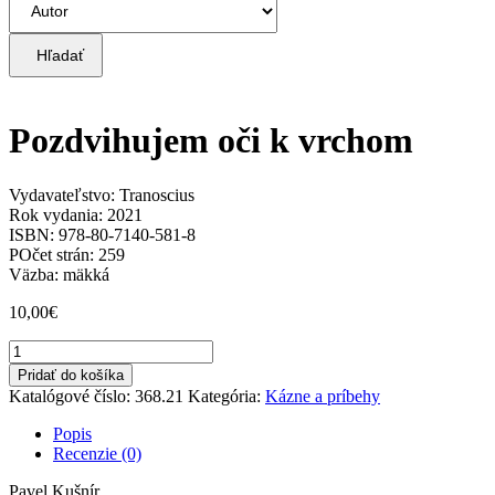
Hľadať
Pozdvihujem oči k vrchom
Vydavateľstvo: Tranoscius
Rok vydania: 2021
ISBN: 978-80-7140-581-8
POčet strán: 259
Väzba: mäkká
10,00
€
množstvo
Pozdvihujem
Pridať do košíka
oči
Katalógové číslo:
368.21
Kategória:
Kázne a príbehy
k
vrchom
Popis
Recenzie (0)
Pavel Kušnír