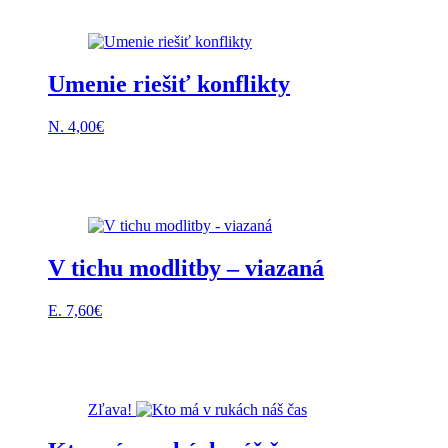
Umenie riešiť konflikty
N.
4,00
€
V tichu modlitby – viazaná
E.
7,60
€
Zľava!