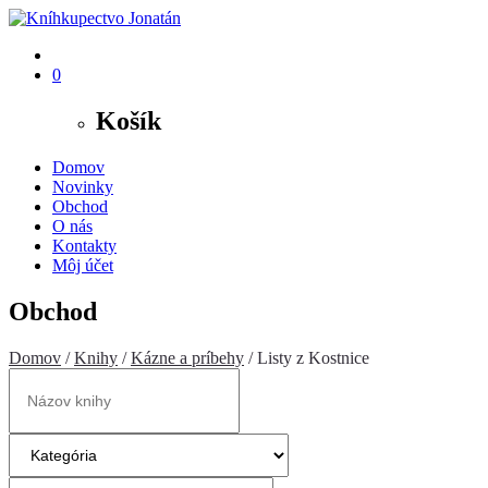
0
Košík
Domov
Novinky
Obchod
O nás
Kontakty
Môj účet
Obchod
Domov
/
Knihy
/
Kázne a príbehy
/ Listy z Kostnice