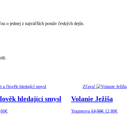
ou o jednej z najväčších postáv českých dejín.
ili.
Zľava!
lověk hledající smysl
Volanie Ježiša
Pôvodná
Aktuá
,60
€
Youngova
13,50
€
12,80
€
cena
cena
bola:
je:
13,50€.
12,80€