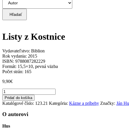
Hľadať
Listy z Kostnice
Vydavateľstvo: Biblion
Rok vydania: 2015
ISBN: 9788087282229
Formát: 15,5×10, pevná väzba
Počet strán: 165
9,90
€
množstvo
Listy
Pridať do košíka
z
Katalógové číslo:
123.21
Kategória:
Kázne a príbehy
Značky:
Ján Hu
Kostnice
O autorovi
Hus