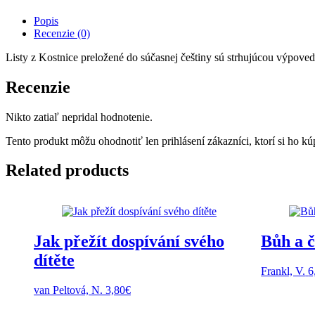
Popis
Recenzie (0)
Listy z Kostnice preložené do súčasnej češtiny sú strhujúcou výpoveď
Recenzie
Nikto zatiaľ nepridal hodnotenie.
Tento produkt môžu ohodnotiť len prihlásení zákazníci, ktorí si ho kúp
Related products
Jak přežít dospívání svého
Bůh a č
dítěte
Frankl, V.
6
van Peltová, N.
3,80
€