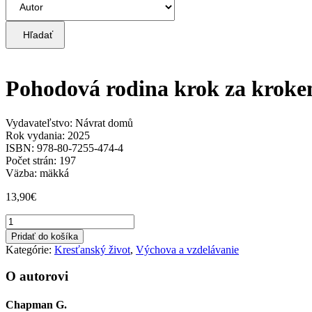
Hľadať
Pohodová rodina krok za krok
Vydavateľstvo: Návrat domů
Rok vydania: 2025
ISBN: 978-80-7255-474-4
Počet strán: 197
Väzba: mäkká
13,90
€
množstvo
Pohodová
Pridať do košíka
rodina
Kategórie:
Kresťanský život
,
Výchova a vzdelávanie
krok
za
O autorovi
krokem
Chapman G.