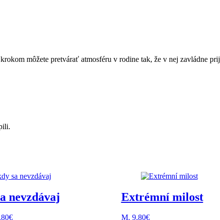
krokom môžete pretvárať atmosféru v rodine tak, že v nej zavládne prija
ili.
sa nevzdávaj
Extrémní milost
,80
€
M.
9,80
€