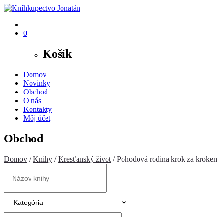
0
Košík
Domov
Novinky
Obchod
O nás
Kontakty
Môj účet
Obchod
Domov
/
Knihy
/
Kresťanský život
/ Pohodová rodina krok za kroke