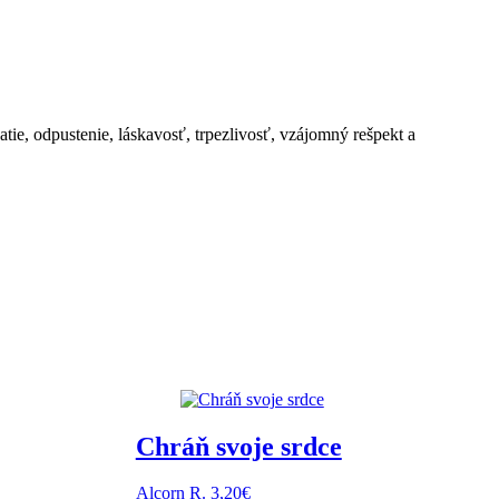
tie, odpustenie, láskavosť, trpezlivosť, vzájomný rešpekt a
Chráň svoje srdce
Alcorn R.
3,20
€