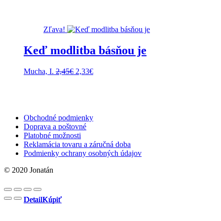
2,09€.
1,99€.
Zľava!
Keď modlitba básňou je
Pôvodná
Aktuálna
Mucha, I.
2,45
€
2,33
€
cena
cena
bola:
je:
2,45€.
2,33€.
Obchodné podmienky
Doprava a poštovné
Platobné možnosti
Reklamácia tovaru a záručná doba
Podmienky ochrany osobných údajov
© 2020 Jonatán
Detail
Detail
Detail
Detail
Kúpiť
Kúpiť
Kúpiť
Kúpiť