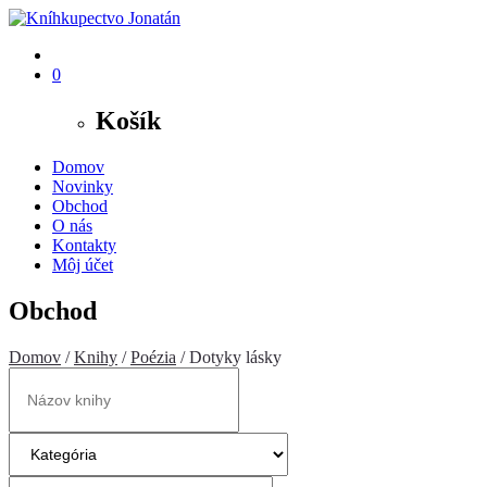
0
Košík
Domov
Novinky
Obchod
O nás
Kontakty
Môj účet
Obchod
Domov
/
Knihy
/
Poézia
/ Dotyky lásky