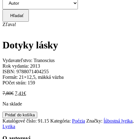
Hľadať
Zľava!
Dotyky lásky
Vydavateľstvo: Tranoscius
Rok vydania: 2013
ISBN: 9788071404255
Formát: 21×12,5, mäkká väzba
POčet strán: 159
Pôvodná
Aktuálna
7,80
€
7,41
€
cena
cena
Na sklade
bola:
je:
7,80€.
7,41€.
množstvo
Pridať do košíka
Dotyky
Katalógové číslo:
91.15
Kategória:
Poézia
Značky:
ĺúbostná lyrika
,
lásky
Lyrika
O autorovi