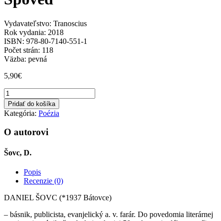
Vydavateľstvo: Tranoscius
Rok vydania: 2018
ISBN: 978-80-7140-551-1
Počet strán: 118
Väzba: pevná
5,90
€
množstvo
Spoveď
Pridať do košíka
Kategória:
Poézia
O autorovi
Šovc, D.
Popis
Recenzie (0)
DANIEL ŠOVC (*1937 Bátovce)
– básnik, publicista, evanjelický a. v. farár. Do povedomia literárnej