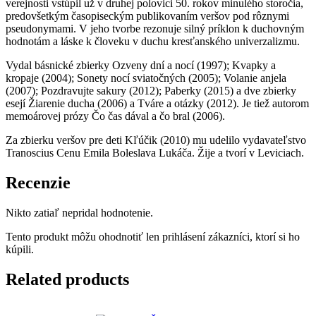
verejnosti vstúpil už v druhej polovici 50. rokov minulého storočia,
predovšetkým časopiseckým publikovaním veršov pod rôznymi
pseudonymami. V jeho tvorbe rezonuje silný príklon k duchovným
hodnotám a láske k človeku v duchu kresťanského univerzalizmu.
Vydal básnické zbierky Ozveny dní a nocí (1997); Kvapky a
kropaje (2004); Sonety nocí sviatočných (2005); Volanie anjela
(2007); Pozdravujte sakury (2012); Paberky (2015) a dve zbierky
esejí Žiarenie ducha (2006) a Tváre a otázky (2012). Je tiež autorom
memoárovej prózy Čo čas dával a čo bral (2006).
Za zbierku veršov pre deti Kľúčik (2010) mu udelilo vydavateľstvo
Tranoscius Cenu Emila Boleslava Lukáča. Žije a tvorí v Leviciach.
Recenzie
Nikto zatiaľ nepridal hodnotenie.
Tento produkt môžu ohodnotiť len prihlásení zákazníci, ktorí si ho
kúpili.
Related products