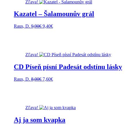
Zľava!
Kazatel – Šalamounův grál
Pôvodná
Aktuálna
Raus, D.
9,90
€
9,40
€
cena
cena
bola:
je:
9,90€.
9,40€.
Zľava!
CD Píseň písní Padesát odstínu lásky
Pôvodná
Aktuálna
Raus, D.
8,00
€
7,60
€
cena
cena
bola:
je:
8,00€.
7,60€.
Zľava!
Aj ja som kvapka