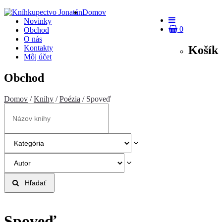
Domov
Novinky
0
Obchod
O nás
Košík
Kontakty
Môj účet
Obchod
Domov
/
Knihy
/
Poézia
/ Spoveď
Hľadať
Spoveď