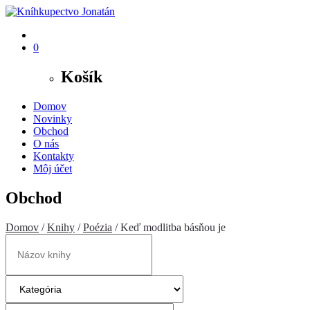
0
Košík
Domov
Novinky
Obchod
O nás
Kontakty
Môj účet
Obchod
Domov
/
Knihy
/
Poézia
/ Keď modlitba básňou je