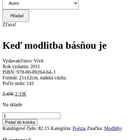
Hľadať
Zľava!
Keď modlitba básňou je
Vydavateľstvo: Vivit
Rok vydania: 2011
ISBN: 978-80-89264-64-3
Formát: 21x12cm, mäkká väzba
Počet strán: 141
Pôvodná
Aktuálna
2,45
€
2,33
€
cena
cena
Na sklade
bola:
je:
2,45€.
2,33€.
množstvo
Keď
Pridať do košíka
modlitba
Katalógové číslo:
82.15
Kategória:
Poézia
Značka:
Modlitby
básňou
je