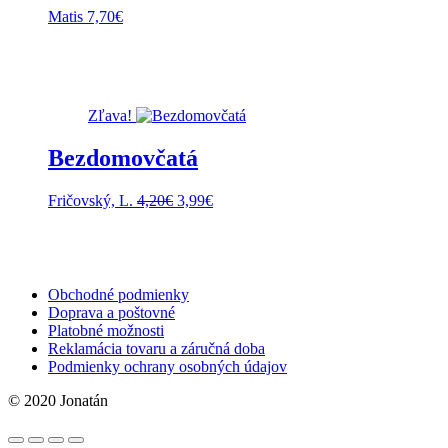
Matis
7,70
€
Zľava!
Bezdomovčatá
Pôvodná
Aktuálna
Fričovský, L.
4,20
€
3,99
€
cena
cena
bola:
je:
4,20€.
3,99€.
Obchodné podmienky
Doprava a poštovné
Platobné možnosti
Reklamácia tovaru a záručná doba
Podmienky ochrany osobných údajov
© 2020 Jonatán