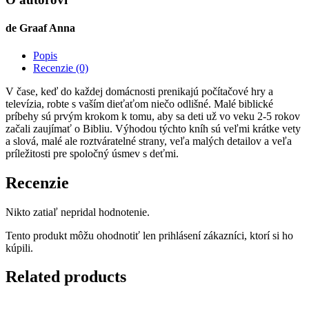
knihy
pre
de Graaf Anna
deti
Popis
Recenzie (0)
V čase, keď do každej domácnosti prenikajú počítačové hry a
televízia, robte s vaším dieťaťom niečo odlišné. Malé biblické
príbehy sú prvým krokom k tomu, aby sa deti už vo veku 2-5 rokov
začali zaujímať o Bibliu. Výhodou týchto kníh sú veľmi krátke vety
a slová, malé ale roztváratelné strany, veľa malých detailov a veľa
príležitosti pre spoločný úsmev s deťmi.
Recenzie
Nikto zatiaľ nepridal hodnotenie.
Tento produkt môžu ohodnotiť len prihlásení zákazníci, ktorí si ho
kúpili.
Related products