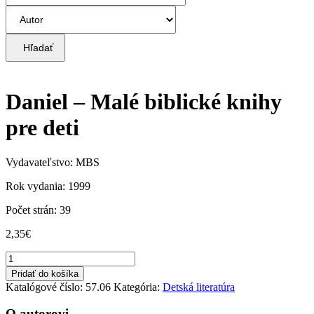
Hľadať
Daniel – Malé biblické knihy
pre deti
Vydavateľstvo: MBS
Rok vydania: 1999
Počet strán: 39
2,35
€
množstvo
Daniel
Pridať do košíka
-
Katalógové číslo:
57.06
Kategória:
Detská literatúra
Malé
biblické
O autorovi