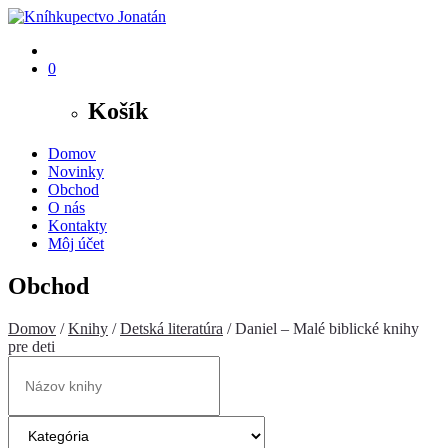
0
Košík
Domov
Novinky
Obchod
O nás
Kontakty
Môj účet
Obchod
Domov
/
Knihy
/
Detská literatúra
/ Daniel – Malé biblické knihy
pre deti