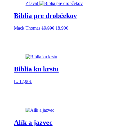
Zľava!
Biblia pre drobčekov
Pôvodná
Aktuálna
Mack Thomas
19,90
€
18,90
€
cena
cena
bola:
je:
19,90€.
18,90€.
Biblia ku krstu
L.
12,90
€
Alík a jazvec