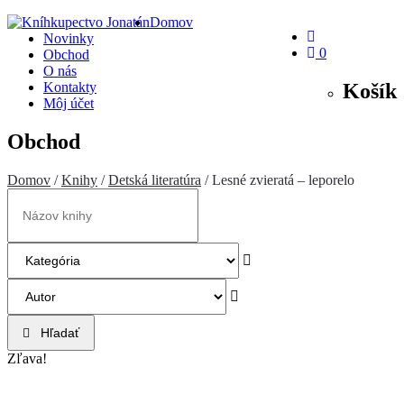
Domov
Novinky
0
Obchod
O nás
Košík
Kontakty
Môj účet
Obchod
Domov
/
Knihy
/
Detská literatúra
/ Lesné zvieratá – leporelo
Hľadať
Zľava!