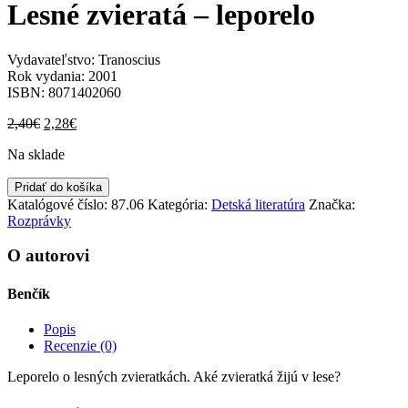
Lesné zvieratá – leporelo
Vydavateľstvo: Tranoscius
Rok vydania: 2001
ISBN: 8071402060
Pôvodná
Aktuálna
2,40
€
2,28
€
cena
cena
Na sklade
bola:
je:
2,40€.
2,28€.
množstvo
Pridať do košíka
Lesné
Katalógové číslo:
87.06
Kategória:
Detská literatúra
Značka:
zvieratá
Rozprávky
-
leporelo
O autorovi
Benčík
Popis
Recenzie (0)
Leporelo o lesných zvieratkách. Aké zvieratká žijú v lese?