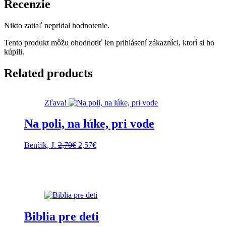
Recenzie
Nikto zatiaľ nepridal hodnotenie.
Tento produkt môžu ohodnotiť len prihlásení zákazníci, ktorí si ho
kúpili.
Related products
Zľava!
Na poli, na lúke, pri vode
Pôvodná
Aktuálna
Benčík, J.
2,70
€
2,57
€
cena
cena
bola:
je:
2,70€.
2,57€.
Biblia pre deti