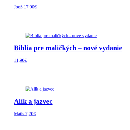
Jooß
17,90
€
Biblia pre maličkých – nové vydanie
11,90
€
Alík a jazvec
Matis
7,70
€