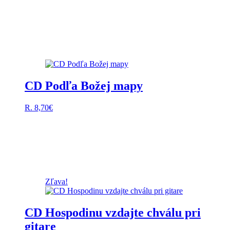
CD Podľa Božej mapy
R.
8,70
€
Zľava!
CD Hospodinu vzdajte chválu pri
gitare