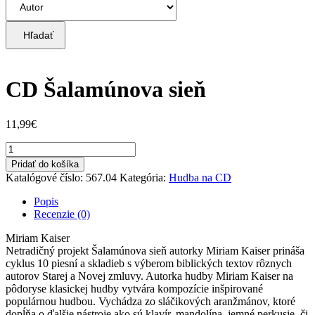
Hľadať
CD Šalamúnova sieň
11,99
€
množstvo
CD
Pridať do košíka
Šalamúnova
Katalógové číslo:
567.04
Kategória:
Hudba na CD
sieň
Popis
Recenzie (0)
Miriam Kaiser
Netradičný projekt Šalamúnova sieň autorky Miriam Kaiser prináša
cyklus 10 piesní a skladieb s výberom biblických textov rôznych
autorov Starej a Novej zmluvy. Autorka hudby Miriam Kaiser na
pôdoryse klasickej hudby vytvára kompozície inšpirované
populárnou hudbou. Vychádza zo sláčikových aranžmánov, ktoré
dopĺňa o ďalšie nástroje ako sú klavír, mandolína, jemné perkusie, či