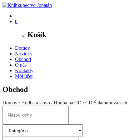
0
Košík
Domov
Novinky
Obchod
O nás
Kontakty
Môj účet
Obchod
Domov
/
Hudba a slovo
/
Hudba na CD
/ CD Šalamúnova sieň