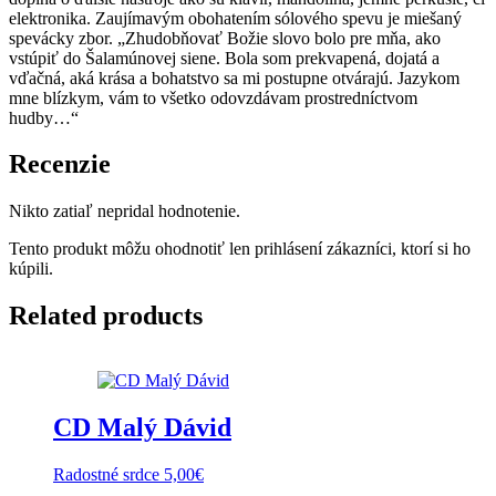
elektronika. Zaujímavým obohatením sólového spevu je miešaný
spevácky zbor. „Zhudobňovať Božie slovo bolo pre mňa, ako
vstúpiť do Šalamúnovej siene. Bola som prekvapená, dojatá a
vďačná, aká krása a bohatstvo sa mi postupne otvárajú. Jazykom
mne blízkym, vám to všetko odovzdávam prostredníctvom
hudby…“
Recenzie
Nikto zatiaľ nepridal hodnotenie.
Tento produkt môžu ohodnotiť len prihlásení zákazníci, ktorí si ho
kúpili.
Related products
CD Malý Dávid
Radostné srdce
5,00
€