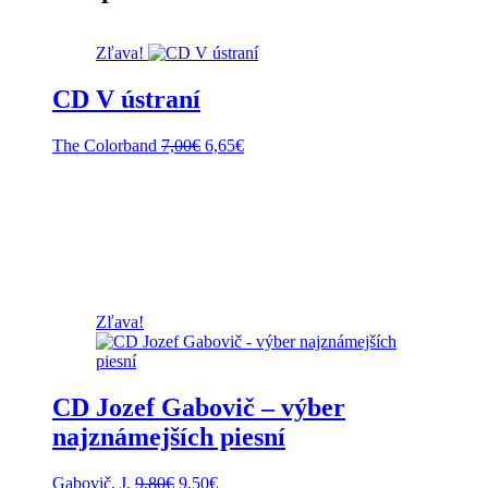
Zľava!
CD V ústraní
Pôvodná
Aktuálna
The Colorband
7,00
€
6,65
€
cena
cena
bola:
je:
7,00€.
6,65€.
Zľava!
CD Jozef Gabovič – výber
najznámejších piesní
Pôvodná
Aktuálna
Gabovič, J.
9,80
€
9,50
€