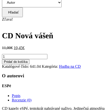
Hľadať
Zľava!
CD Nová vášeň
Pôvodná
Aktuálna
11,00
€
10,45
€
cena
cena
množstvo
bola:
je:
CD
11,00€.
10,45€.
Pridať do košíka
Nová
Katalógové číslo:
641.04
Kategória:
Hudba na CD
vášeň
O autorovi
ESPé
Popis
Recenzie (0)
CD kapely eSPé, tentokrát nahrávané naživo. Jedinečná atmosféra