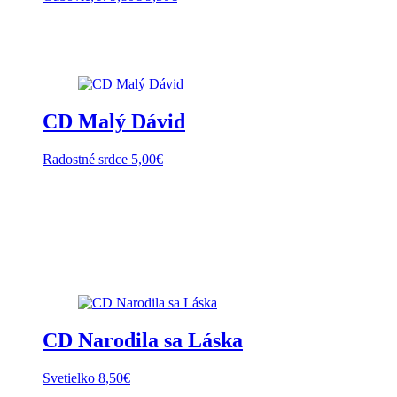
cena
cena
bola:
je:
9,80€.
9,50€.
CD Malý Dávid
Radostné srdce
5,00
€
CD Narodila sa Láska
Svetielko
8,50
€