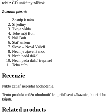
robí z CD unikátny zážitok.
Zoznam piesní:
Zostúp k nám
Si jediný
Tvoja vláda
Tebe môj Boh
Náš Boh
Stáť smiem
Slovo – Nová Vášeň
Nech je zjavená moc
Nech padá dážď
Nech padá dážď (reprise)
Teba ctím
Recenzie
Nikto zatiaľ nepridal hodnotenie.
Tento produkt môžu ohodnotiť len prihlásení zákazníci, ktorí si ho
kúpili.
Related products