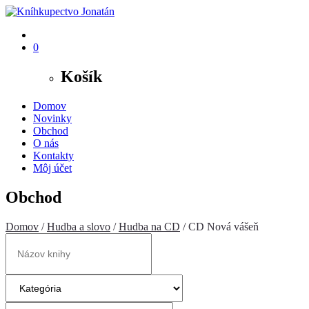
0
Košík
Domov
Novinky
Obchod
O nás
Kontakty
Môj účet
Obchod
Domov
/
Hudba a slovo
/
Hudba na CD
/ CD Nová vášeň