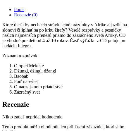
Popis
Recenzie (0)
Ktoré dieťa by nechcelo stráviť letné prázdniny v Afrike a jazdiť na
slonovi či šplhať sa po krku žirafy? Veselé rozprávky a pesničky
našich najmenších prenesú priamo do zázračného sveta Afriky. CD
je vhodné pre deti od 4 až 10 rokov. Časť výťažku z CD putuje pre
nadáciu Integra.
Zoznam rozprávok:
O opici Mekeke
Džungl, džingl, džangl
Baobab
Poď na výlet
O naozajstnom priateľstve
Zázračný svet
Recenzie
Nikto zatiaľ nepridal hodnotenie.
Tento produkt môžu ohodnotiť len prihlásení zákazníci, ktorí si ho