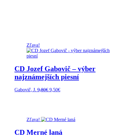
Zľava!
CD Jozef Gabovič – výber
najznámejších piesní
Pôvodná
Aktuálna
Gabovič, J.
9,80
€
9,50
€
cena
cena
bola:
je:
9,80€.
9,50€.
Zľava!
CD Merné laná