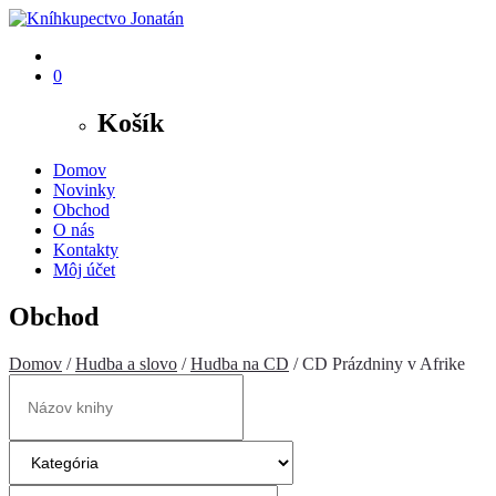
0
Košík
Domov
Novinky
Obchod
O nás
Kontakty
Môj účet
Obchod
Domov
/
Hudba a slovo
/
Hudba na CD
/ CD Prázdniny v Afrike