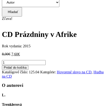
Hľadať
Zľava!
CD Prázdniny v Afrike
Rok vydania: 2015
Pôvodná
Aktuálna
8,00
€
7,60
€
cena
cena
množstvo
bola:
je:
CD
8,00€.
7,60€.
Pridať do košíka
Prázdniny
Katalógové číslo:
125.04
Kategórie:
Hovorené slovo na CD
,
Hudba
v
na CD
Afrike
O autorovi
L.
Trenklerová