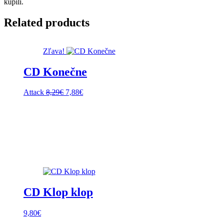
kúpili.
Related products
Zľava!
CD Konečne
Pôvodná
Aktuálna
Attack
8,29
€
7,88
€
cena
cena
bola:
je:
8,29€.
7,88€.
CD Klop klop
9,80
€