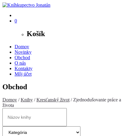
0
Košík
Domov
Novinky
Obchod
O nás
Kontakty
Môj účet
Obchod
Domov
/
Knihy
/
Kresťanský život
/ Zjednodušovanie práce a
života