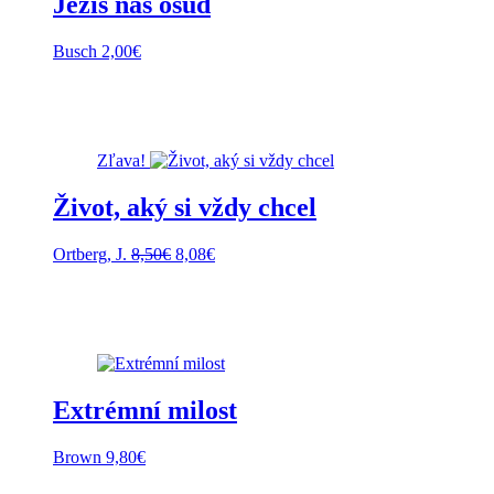
Ježiš náš osud
Busch
2,00
€
Zľava!
Život, aký si vždy chcel
Pôvodná
Aktuálna
Ortberg, J.
8,50
€
8,08
€
cena
cena
bola:
je:
8,50€.
8,08€.
Extrémní milost
Brown
9,80
€