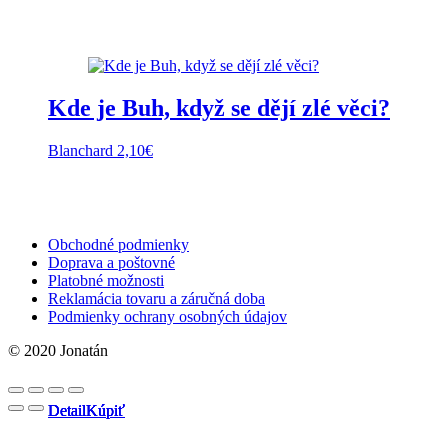
Kde je Buh, když se dějí zlé věci?
Blanchard
2,10
€
Obchodné podmienky
Doprava a poštovné
Platobné možnosti
Reklamácia tovaru a záručná doba
Podmienky ochrany osobných údajov
© 2020 Jonatán
Detail
Detail
Detail
Detail
Kúpiť
Kúpiť
Kúpiť
Kúpiť