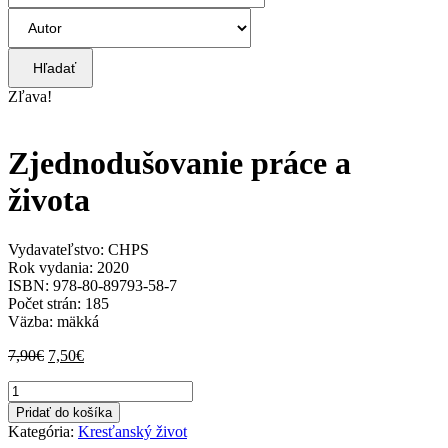
Hľadať
Zľava!
Zjednodušovanie práce a
života
Vydavateľstvo: CHPS
Rok vydania: 2020
ISBN: 978-80-89793-58-7
Počet strán: 185
Väzba: mäkká
Pôvodná
Aktuálna
7,90
€
7,50
€
cena
cena
množstvo
bola:
je:
Zjednodušovanie
7,90€.
7,50€.
Pridať do košíka
práce
Kategória:
Kresťanský život
a