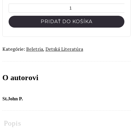
množstvo
Víťaz
PRIDAŤ DO KOŠÍKA
Kategórie:
Beletria
,
Detská Literatúra
O autorovi
St.John P.
Popis