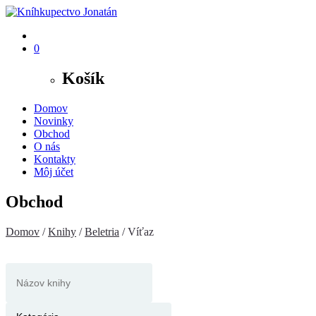
0
Košík
Domov
Novinky
Obchod
O nás
Kontakty
Môj účet
Obchod
Domov
/
Knihy
/
Beletria
/ Víťaz